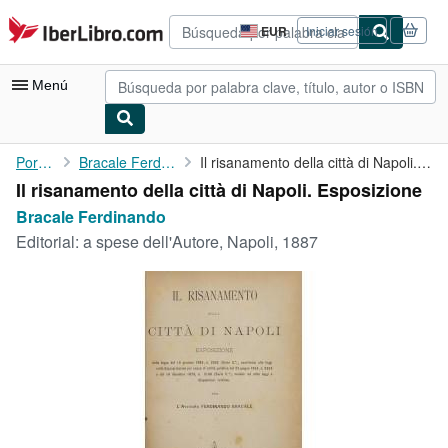
Pasar al contenido principal
IberLibro.com
EUR
Iniciar sesión
Preferencias
de
compra
Menú
del
sitio.
Mi cuenta
Portada
Bracale Ferdinando
Il risanamento della città di Napoli. Esposizione
Il risanamento della città di Napoli. Esposizione
Consultar mis pedidos
Bracale Ferdinando
Búsqueda avanzada
Editorial:
a spese dell'Autore, Napoli, 1887
Colecciones
Libros antiguos
Arte y coleccionismo
Vendedores
Comenzar a vender
Ayuda