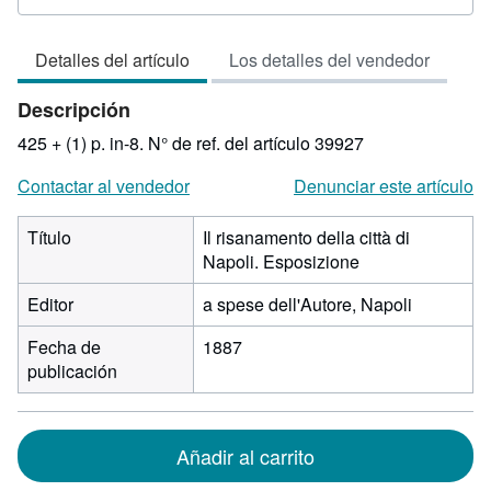
del
vendedor:
Detalles del artículo
Los detalles del vendedor
3
de
Descripción
5
estrellas
425 + (1) p. in-8.
N° de ref. del artículo 39927
Contactar al vendedor
Denunciar este artículo
Título
Il risanamento della città di
Napoli. Esposizione
Editor
a spese dell'Autore, Napoli
Fecha de
1887
publicación
Añadir al carrito