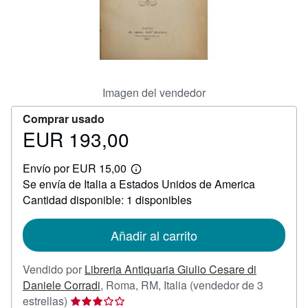
CERRAR
Imagen del vendedor
Comprar usado
EUR 193,00
Precio
EUR
Envío por EUR 15,00
193,00
Más
Se envía de Italia a Estados Unidos de America
información
sobre
Cantidad disponible: 1 disponibles
las
tarifas
de
Añadir al carrito
envío
Vendido por
Libreria Antiquaria Giulio Cesare di
Daniele Corradi
,
Roma, RM, Italia
(vendedor de 3
Calificación
estrellas)