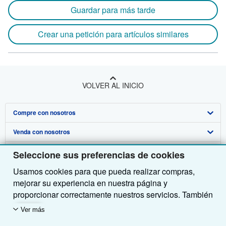
Guardar para más tarde
Crear una petición para artículos similares
VOLVER AL INICIO
Compre con nosotros
Venda con nosotros
Búsqueda avanzada
Sobre nosotros
Colecciones
Comenzar a vender
Seleccione sus preferencias de cookies
Usamos cookies para que pueda realizar compras,
Obtener Ayuda
Mi cuenta
Únase a nuestro programa de afiliados
Sobre IberLibro
mejorar su experiencia en nuestra página y
Otras compañías de AbeBooks
Mis pedidos
Recomiende un vendedor
Medios
Preguntas frecuentes y guías
proporcionar correctamente nuestros servicios. También
utilizamos cookies para comprender el modo en que los
Siga a IberLibro
Ver carrito
Empleo
Atención al Cliente
AbeBooks.com
Ver más
clientes utilizan nuestros servicios (por ejemplo,