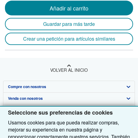
Añadir al carrito
Guardar para más tarde
Crear una petición para artículos similares
VOLVER AL INICIO
Compre con nosotros
Venda con nosotros
Búsqueda avanzada
Sobre nosotros
Colecciones
Comenzar a vender
Seleccione sus preferencias de cookies
Usamos cookies para que pueda realizar compras,
Obtener Ayuda
Mi cuenta
Únase a nuestro programa de afiliados
Sobre IberLibro
mejorar su experiencia en nuestra página y
Otras compañías de AbeBooks
Mis pedidos
Recomiende un vendedor
Medios
Preguntas frecuentes y guías
proporcionar correctamente nuestros servicios. También