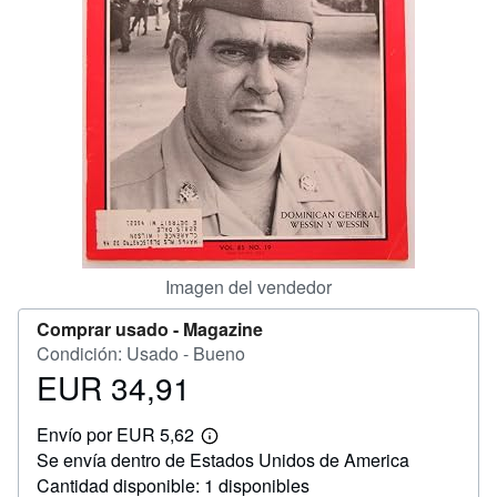
CERRAR
Imagen del vendedor
Comprar usado -
Magazine
Condición: Usado - Bueno
EUR 34,91
Precio
EUR
Envío por EUR 5,62
34,91
Más
Se envía dentro de Estados Unidos de America
información
sobre
Cantidad disponible: 1 disponibles
las