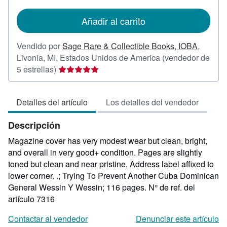
tarifas
de
Añadir al carrito
envío
Vendido por
Sage Rare & Collectible Books, IOBA
,
Livonia, MI, Estados Unidos de America
(vendedor de
Calificación
5 estrellas)
del
vendedor:
Detalles del artículo
Los detalles del vendedor
5
de
Descripción
5
estrellas
Magazine cover has very modest wear but clean, bright,
and overall in very good+ condition. Pages are slightly
toned but clean and near pristine. Address label affixed to
lower corner. .; Trying To Prevent Another Cuba Dominican
General Wessin Y Wessin; 116 pages.
N° de ref. del
artículo 7316
Contactar al vendedor
Denunciar este artículo