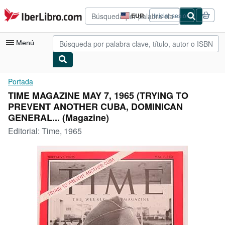
Pasar al contenido principal
IberLibro.com
EUR
Iniciar sesión
Preferencias
de
compra
Menú
del
sitio.
Mi cuenta
Portada
TIME MAGAZINE MAY 7, 1965 (TRYING TO
Consultar mis pedidos
PREVENT ANOTHER CUBA, DOMINICAN
Búsqueda avanzada
GENERAL... (Magazine)
Editorial:
Time, 1965
Colecciones
Libros antiguos
Arte y coleccionismo
Vendedores
Comenzar a vender
Ayuda