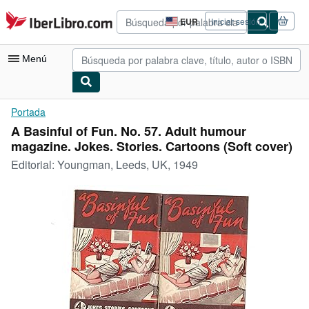
Pasar al contenido principal
IberLibro.com
EUR
Iniciar sesión
Preferencias
de
compra
Menú
del
sitio.
Mi cuenta
Portada
A Basinful of Fun. No. 57. Adult humour
Consultar mis pedidos
magazine. Jokes. Stories. Cartoons (Soft cover)
Búsqueda avanzada
Editorial:
Youngman, Leeds, UK, 1949
Colecciones
Libros antiguos
Arte y coleccionismo
Vendedores
Comenzar a vender
Ayuda