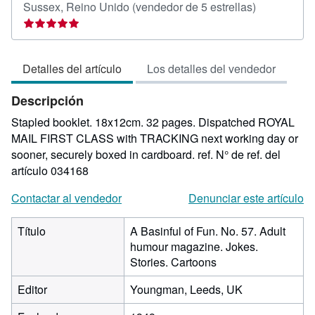
Calificación
Sussex, Reino Unido
(vendedor de 5 estrellas)
del
vendedor:
5
Detalles del artículo
Los detalles del vendedor
de
5
Descripción
estrellas
Stapled booklet. 18x12cm. 32 pages. Dispatched ROYAL
MAIL FIRST CLASS with TRACKING next working day or
sooner, securely boxed in cardboard. ref.
N° de ref. del
artículo 034168
Contactar al vendedor
Denunciar este artículo
Título
A Basinful of Fun. No. 57. Adult
humour magazine. Jokes.
Stories. Cartoons
Editor
Youngman, Leeds, UK