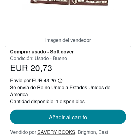
CERRAR
Imagen del vendedor
Comprar usado -
Soft cover
Condición: Usado - Bueno
EUR 20,73
Precio
EUR
Envío por EUR 43,20
20,73
Más
Se envía de Reino Unido a Estados Unidos de
información
sobre
America
las
Cantidad disponible: 1 disponibles
tarifas
de
envío
Añadir al carrito
Vendido por
SAVERY BOOKS
,
Brighton, East