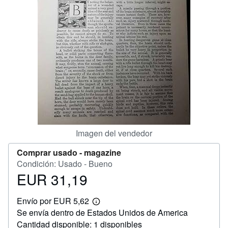
CERRAR
Imagen del vendedor
Comprar usado -
magazine
Condición: Usado - Bueno
EUR 31,19
Precio
EUR
Envío por EUR 5,62
31,19
Más
Se envía dentro de Estados Unidos de America
información
sobre
Cantidad disponible: 1 disponibles
las