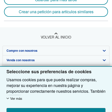
Crear una petición para artículos similares
VOLVER AL INICIO
Compre con nosotros
Venda con nosotros
Búsqueda avanzada
Sobre nosotros
Colecciones
Comenzar a vender
Seleccione sus preferencias de cookies
Usamos cookies para que pueda realizar compras,
Obtener Ayuda
Mi cuenta
Únase a nuestro programa de afiliados
Sobre IberLibro
mejorar su experiencia en nuestra página y
Otras compañías de AbeBooks
Mis pedidos
Recomiende un vendedor
Medios
Preguntas frecuentes y guías
proporcionar correctamente nuestros servicios. También
utilizamos cookies para comprender el modo en que los
Siga a IberLibro
Ver carrito
Empleo
Atención al Cliente
AbeBooks.com
Ver más
clientes utilizan nuestros servicios (por ejemplo,
midiendo las visitas al sitio) y así poder realizar
Política de Privacidad
AbeBooks.co.uk