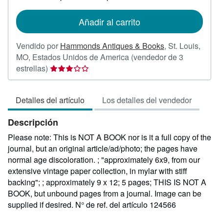
tarifas
de
Añadir al carrito
envío
Vendido por
Hammonds Antiques & Books
,
St. Louis,
MO, Estados Unidos de America
(vendedor de 3
Calificación
estrellas)
del
vendedor:
Detalles del artículo
Los detalles del vendedor
3
de
Descripción
5
estrellas
Please note: This is NOT A BOOK nor is it a full copy of the
journal, but an original article/ad/photo; the pages have
normal age discoloration. ; "approximately 6x9, from our
extensive vintage paper collection, in mylar with stiff
backing"; ; approximately 9 x 12; 5 pages; THIS IS NOT A
BOOK, but unbound pages from a journal. Image can be
supplied if desired.
N° de ref. del artículo 124566