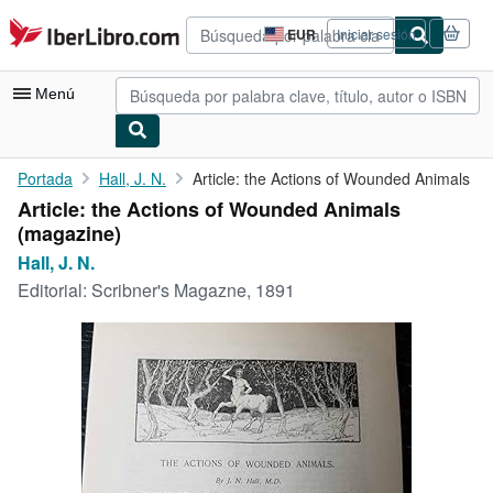
Pasar al contenido principal
IberLibro.com
EUR
Iniciar sesión
Preferencias
de
compra
Menú
del
sitio.
Mi cuenta
Portada
Hall, J. N.
Article: the Actions of Wounded Animals
Article: the Actions of Wounded Animals
Consultar mis pedidos
(magazine)
Búsqueda avanzada
Hall, J. N.
Editorial:
Scribner's Magazne, 1891
Colecciones
Libros antiguos
Arte y coleccionismo
Vendedores
Comenzar a vender
Ayuda