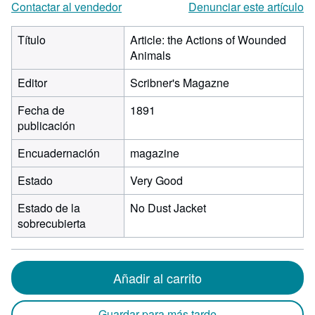
Contactar al vendedor
Denunciar este artículo
Título
Article: the Actions of Wounded
Animals
Editor
Scribner's Magazne
Fecha de
1891
publicación
Encuadernación
magazine
Estado
Very Good
Estado de la
No Dust Jacket
sobrecubierta
Añadir al carrito
Guardar para más tarde