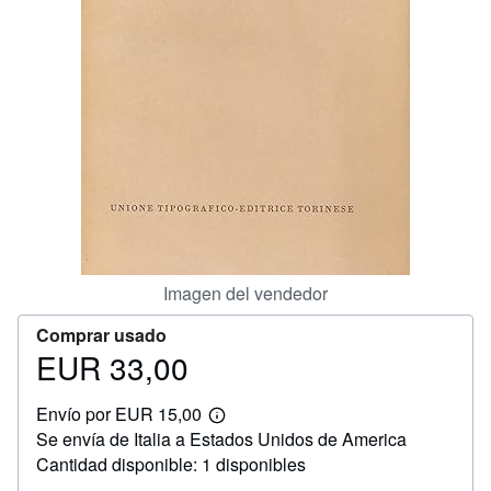
CERRAR
Imagen del vendedor
Comprar usado
EUR 33,00
Precio
EUR
Envío por EUR 15,00
33,00
Más
Se envía de Italia a Estados Unidos de America
información
sobre
Cantidad disponible: 1 disponibles
las
tarifas