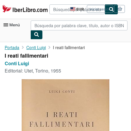
Pasar al contenido principal
IberLibro.com
EUR
Iniciar sesión
Preferencias
de
compra
Menú
del
sitio.
Mi cuenta
Portada
Conti Luigi
I reati fallimentari
I reati fallimentari
Consultar mis pedidos
Conti Luigi
Búsqueda avanzada
Editorial:
Utet, Torino, 1955
Colecciones
Libros antiguos
Arte y coleccionismo
Vendedores
Comenzar a vender
Ayuda