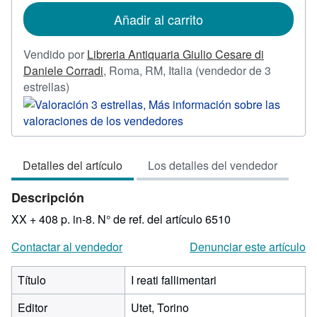
de
Añadir al carrito
envío
Vendido por
Libreria Antiquaria Giulio Cesare di
Daniele Corradi
,
Roma, RM, Italia
(vendedor de 3
Calificación
estrellas)
del
vendedor:
3
de
Detalles del artículo
Los detalles del vendedor
5
estrellas
Descripción
XX + 408 p. in-8.
N° de ref. del artículo 6510
Contactar al vendedor
Denunciar este artículo
Título
I reati fallimentari
Editor
Utet, Torino