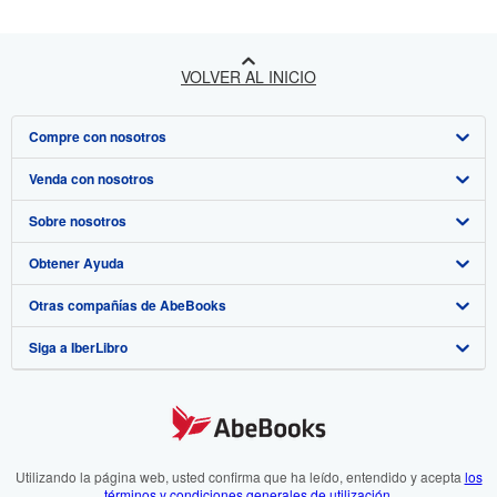
VOLVER AL INICIO
Compre con nosotros
Venda con nosotros
Búsqueda avanzada
Sobre nosotros
Colecciones
Comenzar a vender
Obtener Ayuda
Mi cuenta
Únase a nuestro programa de afiliados
Sobre IberLibro
Otras compañías de AbeBooks
Mis pedidos
Recomiende un vendedor
Medios
Preguntas frecuentes y guías
Siga a IberLibro
Ver carrito
Empleo
Atención al Cliente
AbeBooks.com
Política de Privacidad
AbeBooks.co.uk
Preferencias de cookies
AbeBooks.de
Aviso de cookies
AbeBooks.fr
Utilizando la página web, usted confirma que ha leído, entendido y acepta
los
términos y condiciones generales de utilización
.