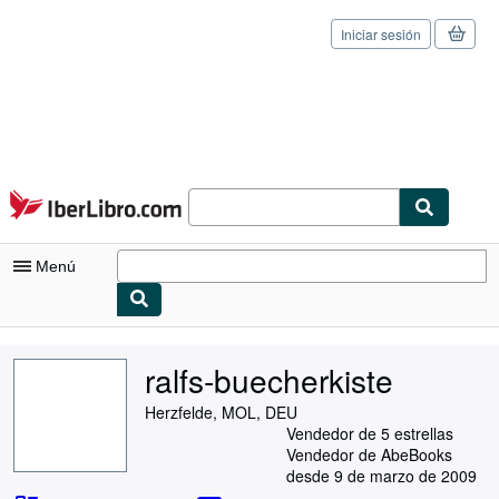
Iniciar sesión
Pasar al contenido principal
IberLibro.com
Menú
Mi cuenta
ralfs-buecherkiste
Consultar mis pedidos
Herzfelde, MOL, DEU
Cerrar sesión
Vendedor de 5 estrellas
Vendedor de AbeBooks
Búsqueda avanzada
desde 9 de marzo de 2009