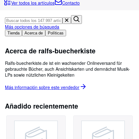
Colecciones
Ver todos los artículos
Contacto
Libros antiguos
Arte y coleccionismo
Más opciones de búsqueda
Vendedores
Tienda
Acerca de
Políticas
Comenzar a vender
Acerca de ralfs-buecherkiste
Ayuda
Ralfs-buecherkiste.de ist ein wachsender Onlineversand für
CERRAR
gebrauchte Bücher, auch Ansichtskarten und demnächst Musik-
LPs sowie nützlichen Kleinigekeiten
Más información sobre este
vendedor
Añadido recientemente