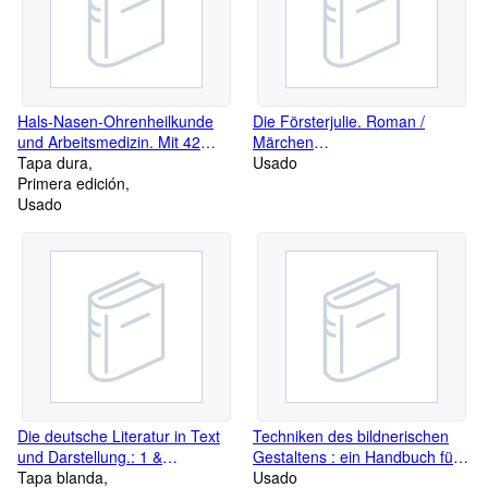
Hals-Nasen-Ohrenheilkunde
Die Försterjulie. Roman /
und Arbeitsmedizin. Mit 42
Märchen
Abb. und 28 Tabellen von
Tapa dura
Preiselbeerkathrinchen und ihr
Usado
Hans-Günther Dieroff . Unter
Primera edición
Zawidz / Ein Lied an Ellbögen
Mitarb. von Karl-Heinz
Usado
Gramowski ; Eberhard Unger
Die deutsche Literatur in Text
Techniken des bildnerischen
und Darstellung.: 1 &
Gestaltens : ein Handbuch für
2:Mittelalter; 3 Renaissance,
Tapa blanda
das Selbststudium und für die
Usado