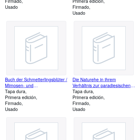
Firmado
Verfassers
Primera edición
Usado
Firmado
Usado
Buch der Schmetterlingsblüter /
Die Naturehe in ihrem
Mimosen- und
Verhältnis zur paradiesischen,
Johannisbrotbaumgewächse /
Tapa dura
vorchristlichen und christlich-
Tapa dura
Allgemeine Charakteristik,
Primera edición
sakramentalen Ehe
Primera edición
Bestimmung, Standort und
Firmado
Firmado
wirtschaftliche Bedeutung der
Usado
Usado
in Deutschland
wildwachsenden und
kultivierten Hülsenfrüchtler
Widmung des Verfassers