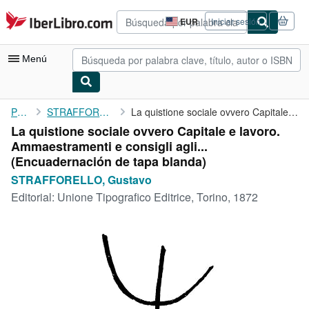
Pasar al contenido principal
IberLibro.com
EUR
Iniciar sesión
Preferencias
de
compra
Menú
del
sitio.
Mi cuenta
Portada
STRAFFORELLO, Gustavo
La quistione sociale ovvero Capitale e lavoro. Ammaestramenti e ...
La quistione sociale ovvero Capitale e lavoro.
Consultar mis pedidos
Ammaestramenti e consigli agli...
Búsqueda avanzada
(Encuadernación de tapa blanda)
STRAFFORELLO, Gustavo
Colecciones
Editorial:
Unione Tipografico Editrice, Torino, 1872
Libros antiguos
Arte y coleccionismo
Vendedores
Comenzar a vender
Ayuda