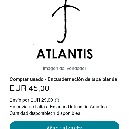
CERRAR
Imagen del vendedor
Comprar usado -
Encuadernación de tapa blanda
EUR 45,00
Precio
EUR
Envío por EUR 29,00
45,00
Más
Se envía de Italia a Estados Unidos de America
información
sobre
Cantidad disponible: 1 disponibles
las
tarifas
de
Añadir al carrito
envío