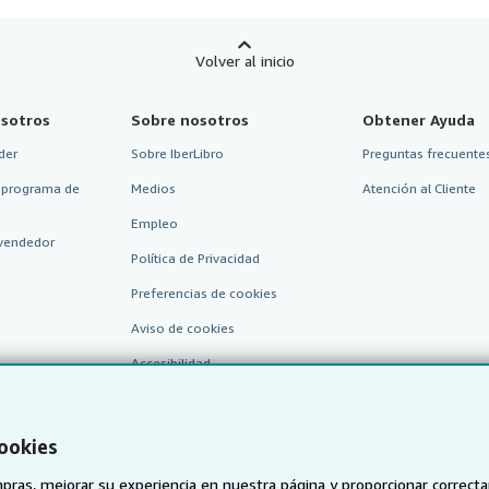
Volver al inicio
sotros
Sobre nosotros
Obtener Ayuda
der
Sobre IberLibro
Preguntas frecuentes
 programa de
Medios
Atención al Cliente
Empleo
vendedor
Política de Privacidad
Preferencias de cookies
Aviso de cookies
Accesibilidad
cookies
pras, mejorar su experiencia en nuestra página y proporcionar correc