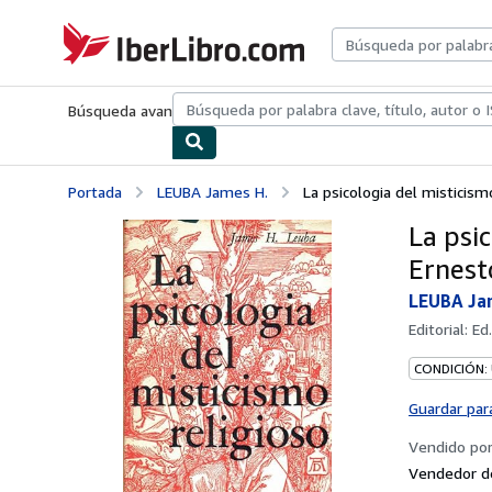
Pasar al contenido principal
IberLibro.com
Búsqueda avanzada
Colecciones
Libros antiguos
Arte y colecc
Portada
LEUBA James H.
La psicologia del misticismo
La psic
Ernest
LEUBA Ja
Editorial:
Ed.
CONDICIÓN:
Guardar par
Vendido po
Vendedor d