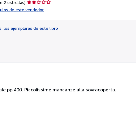
Calificación
e 2 estrellas)
del
ículos de este vendedor
vendedor:
2
de
os
los ejemplares de este libro
5
estrellas
iale pp.400. Piccolissime mancanze alla sovracoperta.