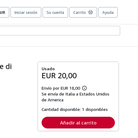
UR
Iniciar sesión
Su cuenta
Carrito
Ayuda
referencias
e
ompra
el
itio.
e di
Usado
EUR 20,00
Envío por EUR 18,00
Más
Se envía de Italia a Estados Unidos
información
sobre
de America
las
tarifas
Cantidad disponible:
1 disponibles
de
envío
Añadir al carrito