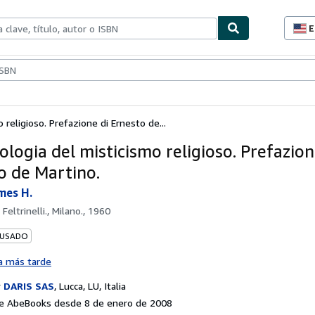
E
P
d
c
ionismo
Vendedores
Comenzar a vender
d
s
 religioso. Prefazione di Ernesto de...
ologia del misticismo religioso. Prefazion
o de Martino.
mes H.
 Feltrinelli., Milano., 1960
 USADO
a más tarde
r
DARIS SAS
,
Lucca, LU, Italia
e AbeBooks desde 8 de enero de 2008