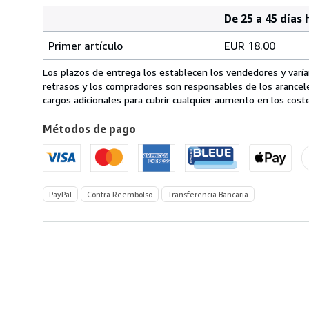
De 25 a 45 días 
Cantidad
Tarifas
del
Primer artículo
EUR 18.00
pedido
de
envío
Los plazos de entrega los establecen los vendedores y varían
de
retrasos y los compradores son responsables de los arancel
Italia
cargos adicionales para cubrir cualquier aumento en los coste
a
Métodos de pago
Estados
Unidos
de
America
PayPal
Contra Reembolso
Transferencia Bancaria