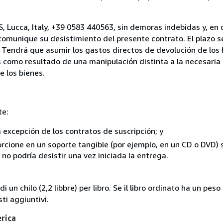
, Lucca, Italy, +39 0583 440563, sin demoras indebidas y, en 
comunique su desistimiento del presente contrato. El plazo s
 Tendrá que asumir los gastos directos de devolución de los 
s como resultado de una manipulación distinta a la necesaria 
e los bienes.
te:
a excepción de los contratos de suscripción; y
rcione en un soporte tangible (por ejemplo, en un CD o DVD) si
o podría desistir una vez iniciada la entrega.
i un chilo (2,2 libbre) per libro. Se il libro ordinato ha un pe
i aggiuntivi.
erica