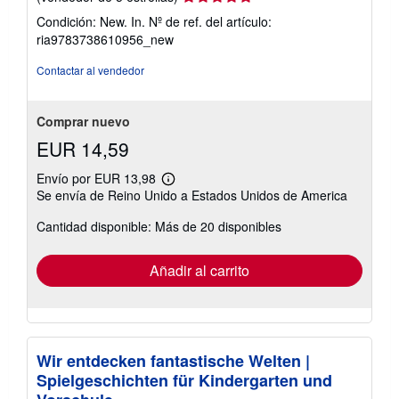
del
Condición: New. In.
Nº de ref. del artículo:
vendedor:
ria9783738610956_new
5
de
Contactar al vendedor
5
estrellas
Comprar nuevo
EUR 14,59
Envío por EUR 13,98
Más
Se envía de Reino Unido a Estados Unidos de America
información
sobre
Cantidad disponible: Más de 20 disponibles
las
tarifas
de
envío
Añadir al carrito
Wir entdecken fantastische Welten |
Spielgeschichten für Kindergarten und