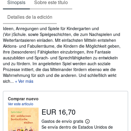
Sinopsis
Sobre este título
Detalles de la edición
Sinopsis
Ideen, Anregungen und Spiele für Kindergarten und
(Vor-)Schule. sowie Spielgeschichten, die zum Nachspielen und
Weiterfantasieren einladen. Mit einfachsten Mitteln entstehen
Aktions- und Fabulierräume, die Kindern die Möglichkeit geben,
ihre (besonderen) Fähigkeiten einzubringen, ihre Fantasie
auszubilden und Sprach- und Sprechfähigkeiten zu entwickeln
und zu fördern. Im angeleiteten Spiel werden auch soziale
Prozesse initiiert, die das Miteinander fördern ebenso wie die
Wahrnehmung für sich und die anderen. Und schließlich wirkt
sich...
Ver más
Comprar nuevo
Ver este artículo
EUR 16,70
Gastos de envío gratis
M
Se envía dentro de Estados Unidos de
á