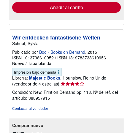
de
envío
Añadir al carrito
Wir entdecken fantastische Welten
Schopf, Sylvia
Publicado por
Bod - Books on Demand
, 2015
ISBN 10: 3738610952
/
ISBN 13: 9783738610956
Nuevo
/
Tapa blanda
Impresión bajo demanda
Librería:
Majestic Books
, Hounslow, Reino Unido
Calificación
(vendedor de 4 estrellas)
del
Condición: New. Print on Demand pp. 118.
Nº de ref. del
vendedor:
artículo: 388957915
4
de
Contactar al vendedor
5
estrellas
Comprar nuevo