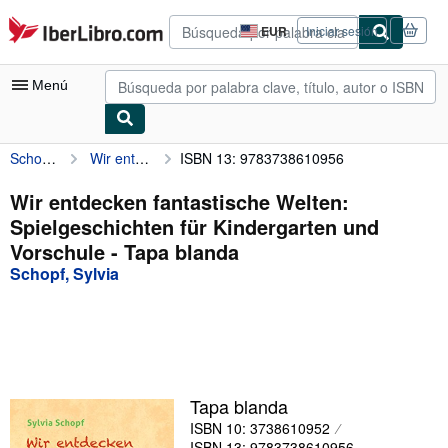
Pasar al contenido principal
IberLibro.com
EUR
Iniciar sesión
Preferencias
de
compra
Menú
del
sitio.
Schopf, Sylvia
Wir entdecken fantastische Welten: Spielgeschichten für Kindergarten und Vorschule
ISBN 13: 9783738610956
Mi cuenta
Consultar mis pedidos
Wir entdecken fantastische Welten:
Spielgeschichten für Kindergarten und
Búsqueda avanzada
Vorschule - Tapa blanda
Colecciones
Schopf, Sylvia
Libros antiguos
Arte y coleccionismo
Vendedores
Tapa blanda
Comenzar a vender
ISBN 10: 3738610952
Ayuda
ISBN 13: 9783738610956