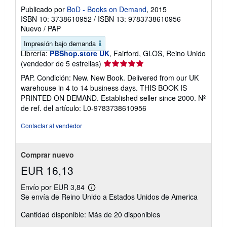
Publicado por
BoD - Books on Demand
, 2015
ISBN 10: 3738610952
/
ISBN 13: 9783738610956
Nuevo
/
PAP
Impresión bajo demanda
Librería:
PBShop.store UK
, Fairford, GLOS, Reino Unido
Calificación
(vendedor de 5 estrellas)
del
PAP. Condición: New. New Book. Delivered from our UK
vendedor:
warehouse in 4 to 14 business days. THIS BOOK IS
5
PRINTED ON DEMAND. Established seller since 2000.
Nº
de
de ref. del artículo: L0-9783738610956
5
estrellas
Contactar al vendedor
Comprar nuevo
EUR 16,13
Envío por EUR 3,84
Más
Se envía de Reino Unido a Estados Unidos de America
información
sobre
Cantidad disponible: Más de 20 disponibles
las
tarifas