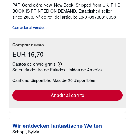
del
n
PAP. Condición: New. New Book. Shipped from UK. THIS
v
vendedor:
BOOK IS PRINTED ON DEMAND. Established seller
í
5
o
since 2000.
Nº de ref. del artículo: L0-9783738610956
de
5
Contactar al vendedor
estrellas
Comprar nuevo
EUR 16,70
Gastos de envío gratis
Más
Se envía dentro de Estados Unidos de America
información
sobre
Cantidad disponible: Más de 20 disponibles
las
tarifas
de
envío
Añadir al carrito
Wir entdecken fantastische Welten
Schopf, Sylvia