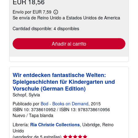
EUR 18,56
Envío por EUR 7,59
Más
Se envía de Reino Unido a Estados Unidos de America
información
sobre
Cantidad disponible: 4 disponibles
las
tarifas
de
envío
Añadir al carrito
Wir entdecken fantastische Welten:
Spielgeschichten für Kindergarten und
Vorschule (German Edition)
Schopf, Sylvia
Publicado por
Bod - Books on Demand
, 2015
ISBN 10: 3738610952
/
ISBN 13: 9783738610956
Nuevo
/
Tapa blanda
Librería:
Ria Christie Collections
, Uxbridge, Reino
Unido
Calificación
(vendedor de 5 estrellas)