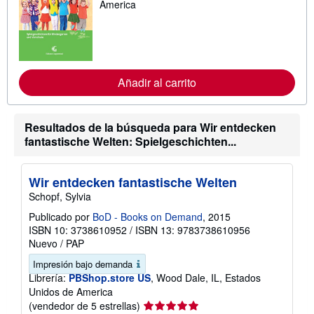
s
America
i
n
f
o
r
m
a
Añadir al carrito
c
i
ó
n
Resultados de la búsqueda para Wir entdecken
s
fantastische Welten: Spielgeschichten...
o
b
r
e
Wir entdecken fantastische Welten
l
a
Schopf, Sylvia
s
t
Publicado por
BoD - Books on Demand
, 2015
a
ISBN 10: 3738610952
/
ISBN 13: 9783738610956
r
Nuevo
/
PAP
i
f
Impresión bajo demanda
a
Librería:
PBShop.store US
, Wood Dale, IL, Estados
s
d
Unidos de America
e
Calificación
(vendedor de 5 estrellas)
e