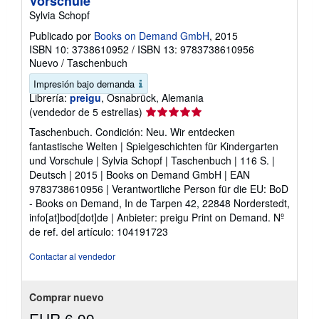
Vorschule
Sylvia Schopf
Publicado por
Books on Demand GmbH
, 2015
ISBN 10: 3738610952
/
ISBN 13: 9783738610956
Nuevo
/
Taschenbuch
Impresión bajo demanda
Librería:
preigu
, Osnabrück, Alemania
Calificación
(vendedor de 5 estrellas)
del
Taschenbuch. Condición: Neu. Wir entdecken
vendedor:
fantastische Welten | Spielgeschichten für Kindergarten
5
und Vorschule | Sylvia Schopf | Taschenbuch | 116 S. |
de
Deutsch | 2015 | Books on Demand GmbH | EAN
5
9783738610956 | Verantwortliche Person für die EU: BoD
estrellas
- Books on Demand, In de Tarpen 42, 22848 Norderstedt,
info[at]bod[dot]de | Anbieter: preigu Print on Demand.
Nº
de ref. del artículo: 104191723
Contactar al vendedor
Comprar nuevo
EUR 6,99