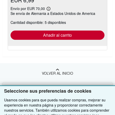
Envío por EUR 70,00
Más
Se envía de Alemania a Estados Unidos de America
información
sobre
Cantidad disponible: 5 disponibles
las
tarifas
de
envío
Añadir al carrito
VOLVER AL INICIO
Compre con nosotros
Seleccione sus preferencias de cookies
Venda con nosotros
Búsqueda avanzada
Usamos cookies para que pueda realizar compras, mejorar su
experiencia en nuestra página y proporcionar correctamente
Sobre nosotros
Colecciones
Comenzar a vender
nuestros servicios. También utilizamos cookies para comprender