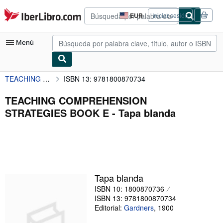
Pasar al contenido principal
IberLibro.com
EUR
Iniciar sesión
Preferencias
de
compra
Menú
del
sitio.
TEACHING COMPREHENSION STRATEGIES BOOK E
ISBN 13: 9781800870734
Mi cuenta
Consultar mis pedidos
TEACHING COMPREHENSION
STRATEGIES BOOK E - Tapa blanda
Búsqueda avanzada
Colecciones
Libros antiguos
Arte y coleccionismo
Tapa blanda
Vendedores
ISBN 10: 1800870736
ISBN 13: 9781800870734
Comenzar a vender
Editorial:
Gardners
,
1900
Ayuda