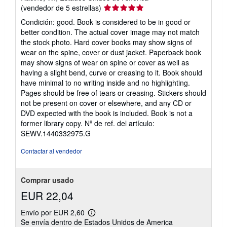
Calificación
(vendedor de 5 estrellas)
del
Condición: good. Book is considered to be in good or
vendedor:
better condition. The actual cover image may not match
5
the stock photo. Hard cover books may show signs of
de
wear on the spine, cover or dust jacket. Paperback book
5
may show signs of wear on spine or cover as well as
estrellas
having a slight bend, curve or creasing to it. Book should
have minimal to no writing inside and no highlighting.
Pages should be free of tears or creasing. Stickers should
not be present on cover or elsewhere, and any CD or
DVD expected with the book is included. Book is not a
former library copy.
Nº de ref. del artículo:
SEWV.1440332975.G
Contactar al vendedor
Comprar usado
EUR 22,04
Envío por EUR 2,60
Más
Se envía dentro de Estados Unidos de America
información