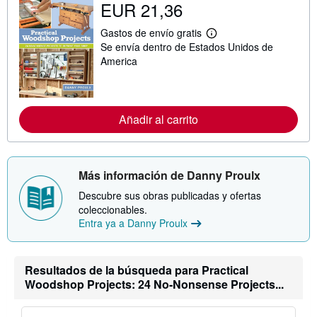
EUR 21,36
Gastos de envío gratis
M
Se envía dentro de Estados Unidos de
á
s
America
i
n
f
o
r
Añadir al carrito
m
a
c
i
ó
Más información de Danny Proulx
n
s
Descubre sus obras publicadas y ofertas
o
b
coleccionables.
r
Entra ya a Danny Proulx
e
l
a
s
Resultados de la búsqueda para Practical
t
Woodshop Projects: 24 No-Nonsense Projects...
a
r
i
f