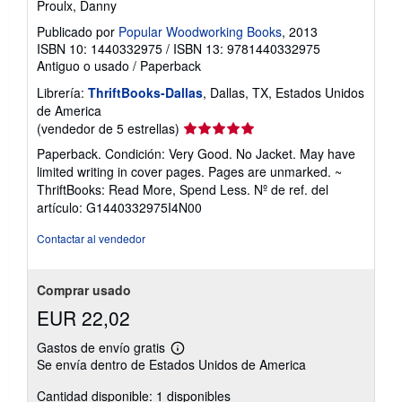
Proulx, Danny
Publicado por
Popular Woodworking Books
, 2013
ISBN 10: 1440332975
/
ISBN 13: 9781440332975
Antiguo o usado
/
Paperback
Librería:
ThriftBooks-Dallas
, Dallas, TX, Estados Unidos
de America
Calificación
(vendedor de 5 estrellas)
del
Paperback. Condición: Very Good. No Jacket. May have
vendedor:
limited writing in cover pages. Pages are unmarked. ~
5
ThriftBooks: Read More, Spend Less.
Nº de ref. del
de
artículo: G1440332975I4N00
5
estrellas
Contactar al vendedor
Comprar usado
EUR 22,02
Gastos de envío gratis
Más
Se envía dentro de Estados Unidos de America
información
sobre
Cantidad disponible: 1 disponibles
las