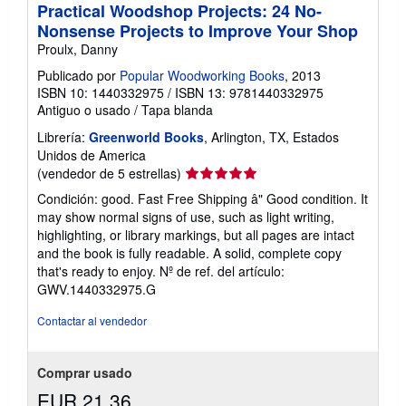
Practical Woodshop Projects: 24 No-
a
s
Nonsense Projects to Improve Your Shop
d
Proulx, Danny
e
e
Publicado por
Popular Woodworking Books
, 2013
n
ISBN 10: 1440332975
/
ISBN 13: 9781440332975
v
í
Antiguo o usado
/
Tapa blanda
o
Librería:
Greenworld Books
, Arlington, TX, Estados
Unidos de America
Calificación
(vendedor de 5 estrellas)
del
Condición: good. Fast Free Shipping â" Good condition. It
vendedor:
may show normal signs of use, such as light writing,
5
highlighting, or library markings, but all pages are intact
de
and the book is fully readable. A solid, complete copy
5
that's ready to enjoy.
Nº de ref. del artículo:
estrellas
GWV.1440332975.G
Contactar al vendedor
Comprar usado
EUR 21,36