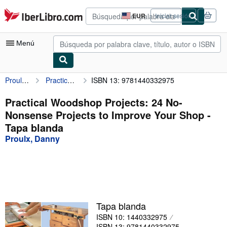
Pasar al contenido principal
IberLibro.com
EUR
Iniciar sesión
Preferencias
de
compra
Menú
del
sitio.
Proulx, Danny
Practical Woodshop Projects: 24 No-Nonsense Projects to Improve Your Shop
ISBN 13: 9781440332975
Mi cuenta
Consultar mis pedidos
Practical Woodshop Projects: 24 No-
Nonsense Projects to Improve Your Shop -
Búsqueda avanzada
Tapa blanda
Colecciones
Proulx, Danny
Libros antiguos
Arte y coleccionismo
Vendedores
Tapa blanda
Comenzar a vender
ISBN 10: 1440332975
Ayuda
ISBN 13: 9781440332975