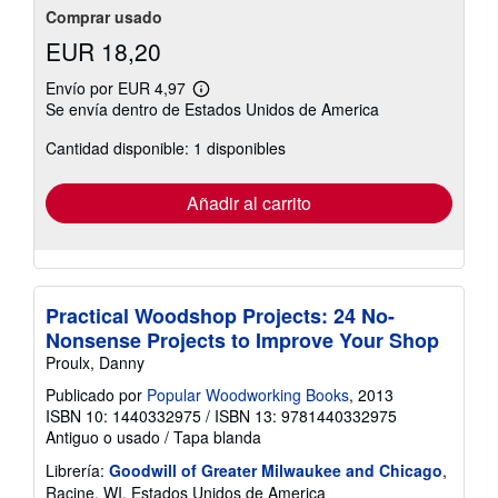
Comprar usado
EUR 18,20
Envío por EUR 4,97
Más
Se envía dentro de Estados Unidos de America
información
sobre
Cantidad disponible: 1 disponibles
las
tarifas
de
envío
Añadir al carrito
Practical Woodshop Projects: 24 No-
Nonsense Projects to Improve Your Shop
Proulx, Danny
Publicado por
Popular Woodworking Books
, 2013
ISBN 10: 1440332975
/
ISBN 13: 9781440332975
Antiguo o usado
/
Tapa blanda
Librería:
Goodwill of Greater Milwaukee and Chicago
,
Racine, WI, Estados Unidos de America