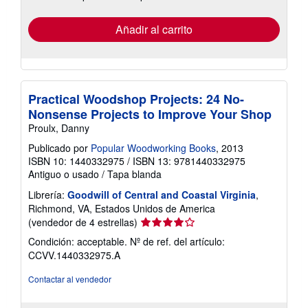
tarifas
de
envío
Añadir al carrito
Practical Woodshop Projects: 24 No-
Nonsense Projects to Improve Your Shop
Proulx, Danny
Publicado por
Popular Woodworking Books
, 2013
ISBN 10: 1440332975
/
ISBN 13: 9781440332975
Antiguo o usado
/
Tapa blanda
Librería:
Goodwill of Central and Coastal Virginia
,
Richmond, VA, Estados Unidos de America
Calificación
(vendedor de 4 estrellas)
del
Condición: acceptable.
Nº de ref. del artículo:
vendedor:
CCVV.1440332975.A
4
de
Contactar al vendedor
5
estrellas