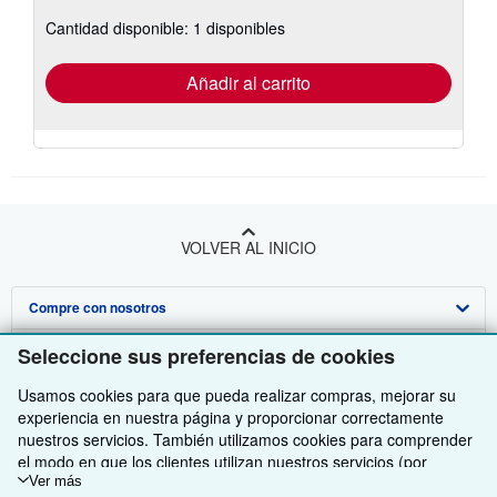
sobre
Cantidad disponible: 1 disponibles
las
tarifas
de
envío
Añadir al carrito
VOLVER AL INICIO
Compre con nosotros
Venda con nosotros
Búsqueda avanzada
Seleccione sus preferencias de cookies
Sobre nosotros
Colecciones
Comenzar a vender
Usamos cookies para que pueda realizar compras, mejorar su
experiencia en nuestra página y proporcionar correctamente
Obtener Ayuda
Mi cuenta
Únase a nuestro programa de afiliados
Sobre IberLibro
nuestros servicios. También utilizamos cookies para comprender
el modo en que los clientes utilizan nuestros servicios (por
Otras compañías de AbeBooks
Mis pedidos
Recomiende un vendedor
Medios
Preguntas frecuentes y guías
ejemplo, midiendo las visitas al sitio) y así poder realizar mejoras.
Ver más