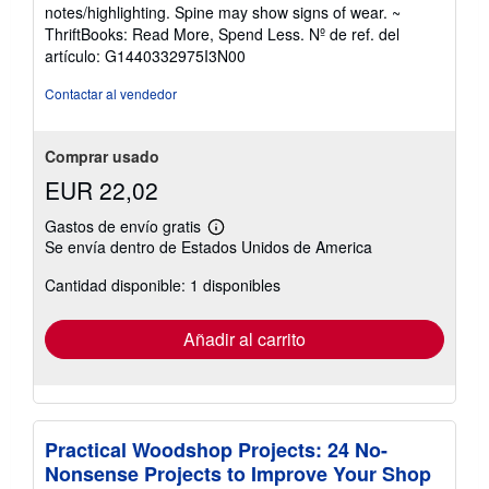
vendedor:
notes/highlighting. Spine may show signs of wear. ~
5
ThriftBooks: Read More, Spend Less.
Nº de ref. del
de
artículo: G1440332975I3N00
5
estrellas
Contactar al vendedor
Comprar usado
EUR 22,02
Gastos de envío gratis
Más
Se envía dentro de Estados Unidos de America
información
sobre
Cantidad disponible: 1 disponibles
las
tarifas
de
envío
Añadir al carrito
Practical Woodshop Projects: 24 No-
Nonsense Projects to Improve Your Shop