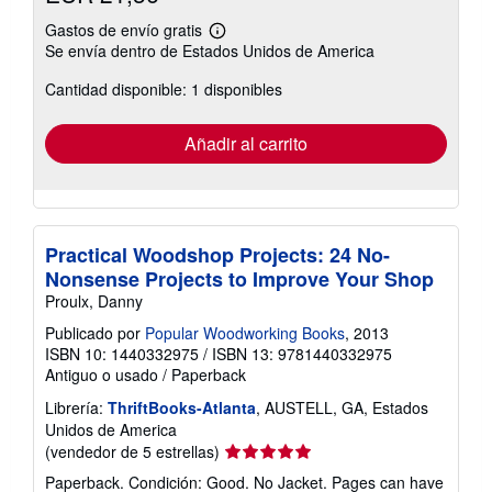
Gastos de envío gratis
Más
Se envía dentro de Estados Unidos de America
información
sobre
Cantidad disponible: 1 disponibles
las
tarifas
de
envío
Añadir al carrito
Practical Woodshop Projects: 24 No-
Nonsense Projects to Improve Your Shop
Proulx, Danny
Publicado por
Popular Woodworking Books
, 2013
ISBN 10: 1440332975
/
ISBN 13: 9781440332975
Antiguo o usado
/
Paperback
Librería:
ThriftBooks-Atlanta
, AUSTELL, GA, Estados
Unidos de America
Calificación
(vendedor de 5 estrellas)
del
Paperback. Condición: Good. No Jacket. Pages can have