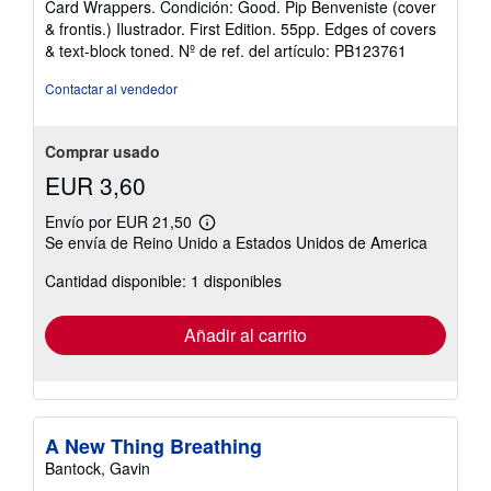
Card Wrappers. Condición: Good. Pip Benveniste (cover
vendedor:
& frontis.) Ilustrador. First Edition. 55pp. Edges of covers
4
& text-block toned.
Nº de ref. del artículo: PB123761
de
5
Contactar al vendedor
estrellas
Comprar usado
EUR 3,60
Envío por EUR 21,50
Más
Se envía de Reino Unido a Estados Unidos de America
información
sobre
Cantidad disponible: 1 disponibles
las
tarifas
de
envío
Añadir al carrito
A New Thing Breathing
Bantock, Gavin