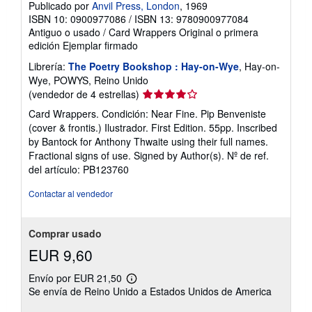
Publicado por
Anvil Press, London
, 1969
ISBN 10: 0900977086
/
ISBN 13: 9780900977084
Antiguo o usado
/
Card Wrappers
Original o primera
edición
Ejemplar firmado
Librería:
The Poetry Bookshop : Hay-on-Wye
, Hay-on-
Wye, POWYS, Reino Unido
Calificación
(vendedor de 4 estrellas)
del
Card Wrappers. Condición: Near Fine. Pip Benveniste
vendedor:
(cover & frontis.) Ilustrador. First Edition. 55pp. Inscribed
4
by Bantock for Anthony Thwaite using their full names.
de
Fractional signs of use. Signed by Author(s).
Nº de ref.
5
del artículo: PB123760
estrellas
Contactar al vendedor
Comprar usado
EUR 9,60
Envío por EUR 21,50
Más
Se envía de Reino Unido a Estados Unidos de America
información
sobre