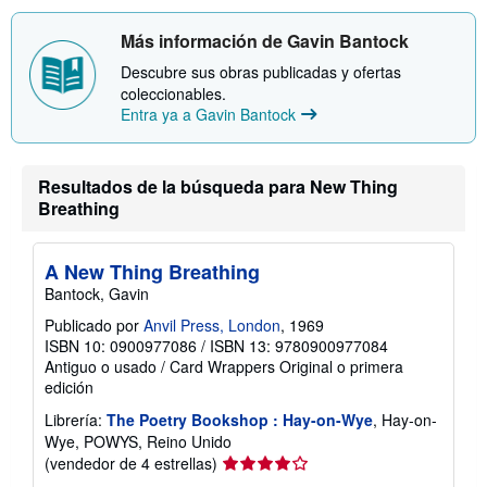
Más información de Gavin Bantock
Descubre sus obras publicadas y ofertas
coleccionables.
Entra ya a Gavin Bantock
Resultados de la búsqueda para New Thing
Breathing
A New Thing Breathing
Bantock, Gavin
Publicado por
Anvil Press, London
, 1969
ISBN 10: 0900977086
/
ISBN 13: 9780900977084
Antiguo o usado
/
Card Wrappers
Original o primera
edición
Librería:
The Poetry Bookshop : Hay-on-Wye
, Hay-on-
Wye, POWYS, Reino Unido
Calificación
(vendedor de 4 estrellas)
del