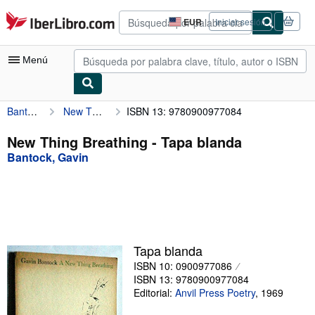
Pasar al contenido principal
IberLibro.com
EUR
Iniciar sesión
Preferencias
de
compra
Menú
del
sitio.
Bantock, Gavin
New Thing Breathing
ISBN 13: 9780900977084
Mi cuenta
Consultar mis pedidos
New Thing Breathing - Tapa blanda
Bantock, Gavin
Búsqueda avanzada
Colecciones
Libros antiguos
Arte y coleccionismo
Tapa blanda
Vendedores
ISBN 10: 0900977086
ISBN 13: 9780900977084
Comenzar a vender
Editorial:
Anvil Press Poetry
,
1969
Ayuda