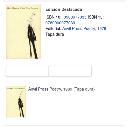
b
r
Edición Destacada
e
ISBN 10:
0900977035
ISBN 13:
l
a
9780900977039
s
Editorial:
Anvil Press Poetry, 1979
t
Tapa dura
a
r
i
f
a
s
d
e
e
n
v
í
o
Anvil Press Poetry, 1969 (Tapa dura)