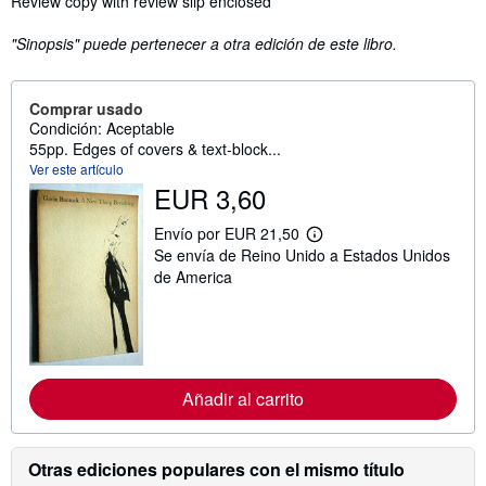
Review copy with review slip enclosed
"Sinopsis" puede pertenecer a otra edición de este libro.
Comprar usado
Condición: Aceptable
55pp. Edges of covers & text-block...
Ver este artículo
EUR 3,60
Envío por EUR 21,50
M
Se envía de Reino Unido a Estados Unidos
á
s
de America
i
n
f
o
r
m
a
Añadir al carrito
c
i
ó
n
Otras ediciones populares con el mismo título
s
o