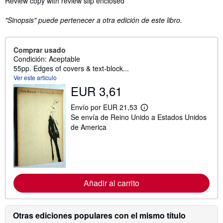
Review copy with review slip enclosed
"Sinopsis" puede pertenecer a otra edición de este libro.
Comprar usado
Condición: Aceptable
55pp. Edges of covers & text-block...
Ver este artículo
EUR 3,61
Envío por EUR 21,53
M
Se envía de Reino Unido a Estados Unidos
á
s
de America
i
n
f
o
r
m
a
Añadir al carrito
c
i
ó
n
Otras ediciones populares con el mismo título
s
o