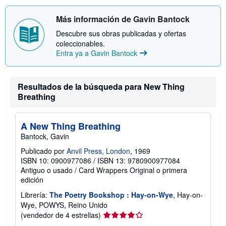
Más información de Gavin Bantock
Descubre sus obras publicadas y ofertas
coleccionables.
Entra ya a Gavin Bantock
Resultados de la búsqueda para New Thing
Breathing
A New Thing Breathing
Bantock, Gavin
Publicado por
Anvil Press, London
, 1969
ISBN 10: 0900977086
/
ISBN 13: 9780900977084
Antiguo o usado
/
Card Wrappers
Original o primera
edición
Librería:
The Poetry Bookshop : Hay-on-Wye
, Hay-on-
Wye, POWYS, Reino Unido
Calificación
(vendedor de 4 estrellas)
del