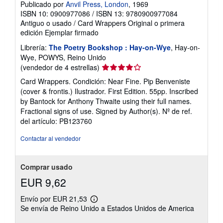
Publicado por
Anvil Press, London
, 1969
ISBN 10: 0900977086
/
ISBN 13: 9780900977084
Antiguo o usado
/
Card Wrappers
Original o primera
edición
Ejemplar firmado
Librería:
The Poetry Bookshop : Hay-on-Wye
, Hay-on-
Wye, POWYS, Reino Unido
Calificación
(vendedor de 4 estrellas)
del
Card Wrappers. Condición: Near Fine. Pip Benveniste
vendedor:
(cover & frontis.) Ilustrador. First Edition. 55pp. Inscribed
4
by Bantock for Anthony Thwaite using their full names.
de
Fractional signs of use. Signed by Author(s).
Nº de ref.
5
del artículo: PB123760
estrellas
Contactar al vendedor
Comprar usado
EUR 9,62
Envío por EUR 21,53
Más
Se envía de Reino Unido a Estados Unidos de America
información
sobre