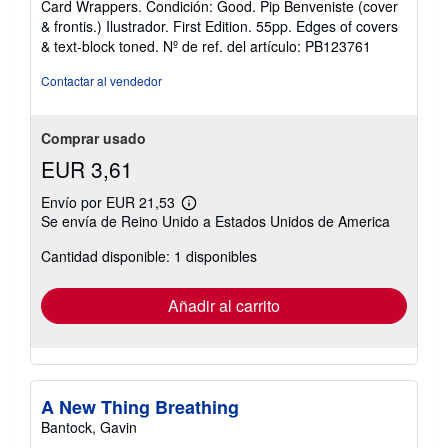
Card Wrappers. Condición: Good. Pip Benveniste (cover
vendedor:
& frontis.) Ilustrador. First Edition. 55pp. Edges of covers
4
& text-block toned.
Nº de ref. del artículo: PB123761
de
5
Contactar al vendedor
estrellas
Comprar usado
EUR 3,61
Envío por EUR 21,53
Más
Se envía de Reino Unido a Estados Unidos de America
información
sobre
Cantidad disponible: 1 disponibles
las
tarifas
de
envío
Añadir al carrito
A New Thing Breathing
Bantock, Gavin