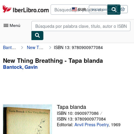
Pasar al contenido principal
IberLibro.com
EUR
Iniciar sesión
Preferencias
de
compra
Menú
del
sitio.
Bantock, Gavin
New Thing Breathing
ISBN 13: 9780900977084
Mi cuenta
Consultar mis pedidos
New Thing Breathing - Tapa blanda
Bantock, Gavin
Búsqueda avanzada
Colecciones
Libros antiguos
Arte y coleccionismo
Tapa blanda
Vendedores
ISBN 10: 0900977086
ISBN 13: 9780900977084
Comenzar a vender
Editorial:
Anvil Press Poetry
,
1969
Ayuda