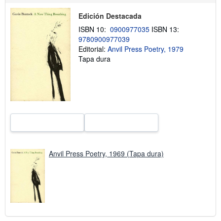
b
r
Edición Destacada
e
ISBN 10:
0900977035
ISBN 13:
l
a
9780900977039
s
Editorial:
Anvil Press Poetry, 1979
t
Tapa dura
a
r
i
f
a
s
d
e
e
n
v
í
o
Anvil Press Poetry, 1969 (Tapa dura)