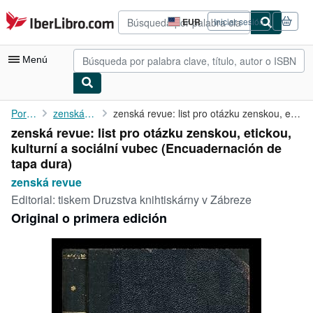
Pasar al contenido principal
IberLibro.com
EUR
Iniciar sesión
Preferencias
de
compra
Menú
del
sitio.
Mi cuenta
Portada
zenská revue
zenská revue: list pro otázku zenskou, etickou, kulturní a ...
zenská revue: list pro otázku zenskou, etickou,
Consultar mis pedidos
kulturní a sociální vubec (Encuadernación de
Búsqueda avanzada
tapa dura)
zenská revue
Colecciones
Editorial:
tiskem Druzstva knihtiskárny v Zábreze
Libros antiguos
Original o primera edición
Arte y coleccionismo
Vendedores
Comenzar a vender
Ayuda