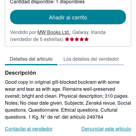
Cantidad disponible: 1 disponibles
las
tarifas
de
Añadir al carrito
envío
Vendido por
MW Books Ltd.
,
Galway, Irlanda
Calificación
(vendedor de 5 estrellas)
del
vendedor:
Detalles del artículo
Los detalles del vendedor
5
de
Descripción
5
estrellas
Good copy in original gilt-blocked buckram with some
wear and tear as with age. Remains well-preserved
overall; bright and clean. Physical description; 310 pages.
Notes; No clear date given. Subjects; Zenská revue. Social
questions. Questionnaire. Ethical questions. Cultural
questions. 1 Kg.
N° de ref. del artículo 249764
Contactar al vendedor
Denunciar este artículo