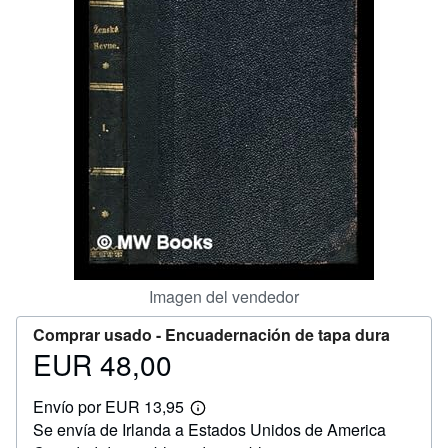
CERRAR
Imagen del vendedor
Comprar usado -
Encuadernación de tapa dura
EUR 48,00
Precio
EUR
Envío por EUR 13,95
48,00
Más
Se envía de Irlanda a Estados Unidos de America
información
sobre