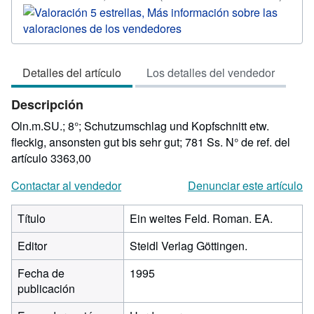
del
vende
5
de
Detalles del artículo
Los detalles del vendedor
5
estrel
Descripción
Oln.m.SU.; 8°; Schutzumschlag und Kopfschnitt etw.
fleckig, ansonsten gut bis sehr gut; 781 Ss.
N° de ref. del
artículo 3363,00
Contactar al vendedor
Denunciar este artículo
Título
Ein weites Feld. Roman. EA.
Editor
Steidl Verlag Göttingen.
Fecha de
1995
publicación