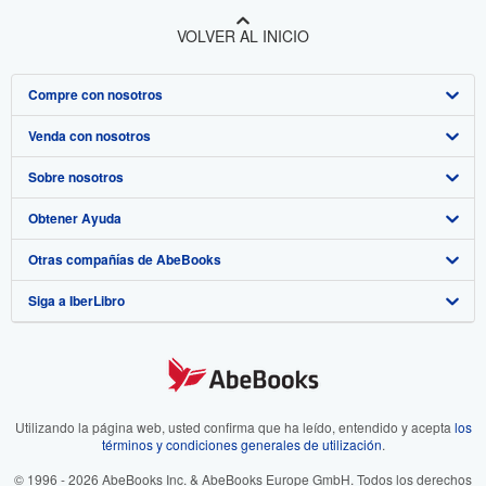
VOLVER AL INICIO
Compre con nosotros
Venda con nosotros
Búsqueda avanzada
Sobre nosotros
Colecciones
Comenzar a vender
Obtener Ayuda
Mi cuenta
Únase a nuestro programa de afiliados
Sobre IberLibro
Otras compañías de AbeBooks
Mis pedidos
Recomiende un vendedor
Medios
Preguntas frecuentes y guías
Siga a IberLibro
Ver carrito
Empleo
Atención al Cliente
AbeBooks.com
Política de Privacidad
AbeBooks.co.uk
Preferencias de cookies
AbeBooks.de
Aviso de cookies
AbeBooks.fr
Utilizando la página web, usted confirma que ha leído, entendido y acepta
los
términos y condiciones generales de utilización
.
Accesibilidad
AbeBooks.it
© 1996 - 2026 AbeBooks Inc. & AbeBooks Europe GmbH. Todos los derechos