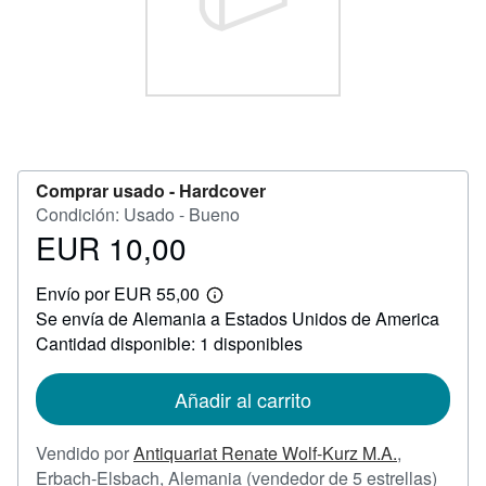
CERRAR
Comprar usado -
Hardcover
Condición: Usado - Bueno
EUR 10,00
Precio
EUR
Envío por EUR 55,00
10,00
Más
Se envía de Alemania a Estados Unidos de America
información
sobre
Cantidad disponible: 1 disponibles
las
tarifas
de
Añadir al carrito
envío
Vendido por
Antiquariat Renate Wolf-Kurz M.A.
,
Califi
Erbach-Elsbach, Alemania
(vendedor de 5 estrellas)