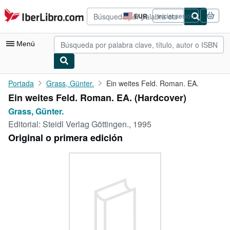
Pasar al contenido principal
IberLibro.com
EUR
Iniciar sesión
Preferencias
de
compra
Menú
del
sitio.
Mi cuenta
Portada
Grass, Günter.
Ein weites Feld. Roman. EA.
Ein weites Feld. Roman. EA. (Hardcover)
Consultar mis pedidos
Grass, Günter.
Búsqueda avanzada
Editorial:
Steidl Verlag Göttingen., 1995
Original o primera edición
Colecciones
Libros antiguos
Arte y coleccionismo
Vendedores
Comenzar a vender
Ayuda