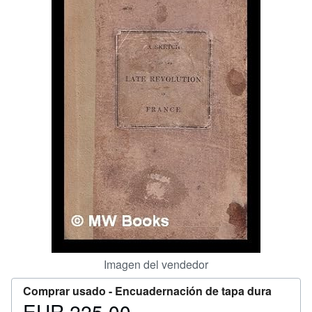
CERRAR
Imagen del vendedor
Comprar usado -
Encuadernación de tapa dura
EUR 225,00
Precio