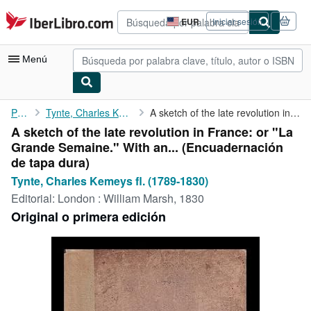
Pasar al contenido principal
IberLibro.com
EUR
Iniciar sesión
Preferencias
de
compra
Menú
del
sitio.
Mi cuenta
Portada
Tynte, Charles Kemeys fl. (1789-1830)
A sketch of the late revolution in France: or "La Grande Semaine...
A sketch of the late revolution in France: or "La
Consultar mis pedidos
Grande Semaine." With an... (Encuadernación
Búsqueda avanzada
de tapa dura)
Tynte, Charles Kemeys fl. (1789-1830)
Colecciones
Editorial:
London : William Marsh, 1830
Libros antiguos
Original o primera edición
Arte y coleccionismo
Vendedores
Comenzar a vender
Ayuda