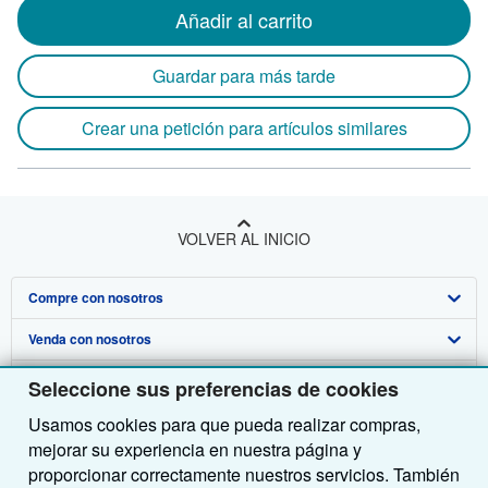
Añadir al carrito
Guardar para más tarde
Crear una petición para artículos similares
VOLVER AL INICIO
Compre con nosotros
Venda con nosotros
Búsqueda avanzada
Sobre nosotros
Colecciones
Comenzar a vender
Seleccione sus preferencias de cookies
Usamos cookies para que pueda realizar compras,
Obtener Ayuda
Mi cuenta
Únase a nuestro programa de afiliados
Sobre IberLibro
mejorar su experiencia en nuestra página y
Otras compañías de AbeBooks
Mis pedidos
Recomiende un vendedor
Medios
Preguntas frecuentes y guías
proporcionar correctamente nuestros servicios. También