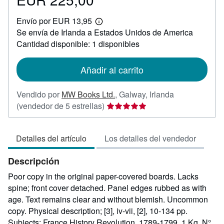
EUR
Envío por EUR 13,95
225,00
Más
Se envía de Irlanda a Estados Unidos de America
información
sobre
Cantidad disponible: 1 disponibles
las
tarifas
de
Añadir al carrito
envío
Vendido por
MW Books Ltd.
,
Galway, Irlanda
Calificación
(vendedor de 5 estrellas)
del
vendedor:
Detalles del artículo
Los detalles del vendedor
5
de
Descripción
5
estrellas
Poor copy in the original paper-covered boards. Lacks
spine; front cover detached. Panel edges rubbed as with
age. Text remains clear and without blemish. Uncommon
copy. Physical description; [3], iv-vii, [2], 10-134 pp.
Subjects; France History Revolution, 1789-1799. 1 Kg.
N°