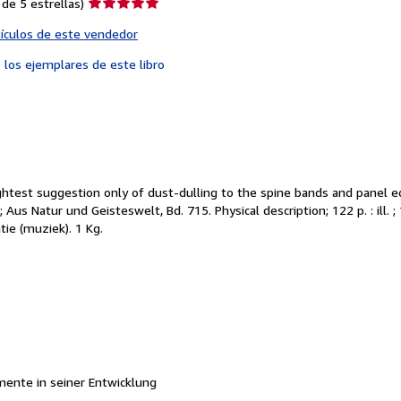
Calificación
de 5 estrellas)
del
tículos de este vendedor
vendedor:
5
s
los ejemplares de este libro
de
5
estrellas
 Slightest suggestion only of dust-dulling to the spine bands and panel 
 Aus Natur und Geisteswelt, Bd. 715. Physical description; 122 p. : ill. ;
ie (muziek). 1 Kg.
ente in seiner Entwicklung