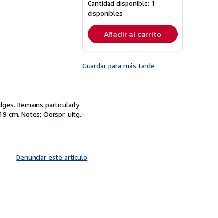
las
Cantidad disponible:
1
tarifas
disponibles
de
envío
Añadir al carrito
Guardar para más tarde
edges. Remains particularly
 19 cm. Notes; Oorspr. uitg.:
Denunciar este artículo