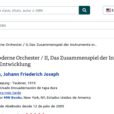
E
P
d
c
ionismo
Vendedores
Comenzar a vender
d
s
e Orchester / II, Das Zusammenspiel der Instrumente in...
derne Orchester / II, Das Zusammenspiel der I
 Entwicklung
, Johann Friederich Joseph
eipzig : Teubner, 1919
: Usado
Encuadernación de tapa dura
ara más tarde
or
MW Books
,
New York, NY, Estados Unidos de America
de AbeBooks desde 12 de julio de 2005