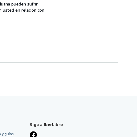
aduana pueden sufrir
n usted en relación con
Siga a IberLibro
 y guías