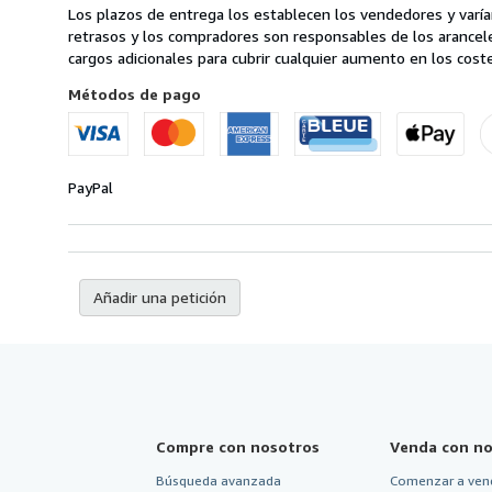
de
pedido
Los plazos de entrega los establecen los vendedores y varían
envío
retrasos y los compradores son responsables de los arancel
en
cargos adicionales para cubrir cualquier aumento en los coste
Estados
Unidos
Métodos de pago
de
America
PayPal
Añadir una petición
Compre con nosotros
Venda con no
Búsqueda avanzada
Comenzar a ven