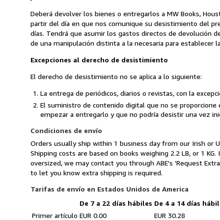
Deberá devolver los bienes o entregarlos a MW Books, Housto
partir del día en que nos comunique su desistimiento del pr
días. Tendrá que asumir los gastos directos de devolución d
de una manipulación distinta a la necesaria para establecer la
Excepciones al derecho de desistimiento
El derecho de desistimiento no se aplica a lo siguiente:
La entrega de periódicos, diarios o revistas, con la excepc
El suministro de contenido digital que no se proporcione 
empezar a entregarlo y que no podría desistir una vez ini
Condiciones de envío
Orders usually ship within 1 business day from our Irish or U
Shipping costs are based on books weighing 2.2 LB, or 1 KG. I
oversized, we may contact you through ABE's 'Request Extra S
to let you know extra shipping is required.
Tarifas de envío en Estados Unidos de America
De 7 a 22 días hábiles
De 4 a 14 días hábi
Cantidad
Tarifas
Primer artículo
EUR 0.00
EUR 30.28
del