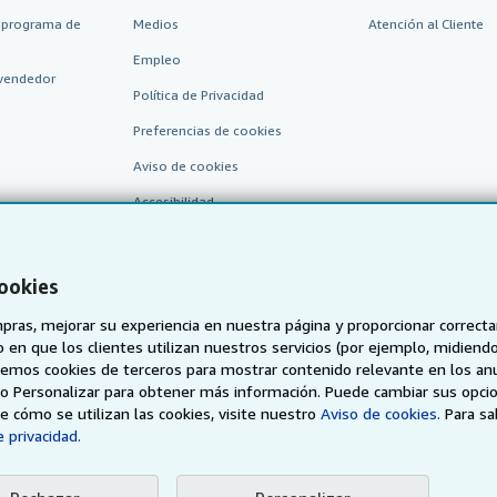
 programa de
Medios
Atención al Cliente
Empleo
vendedor
Política de Privacidad
Preferencias de cookies
Aviso de cookies
Accesibilidad
cookies
pras, mejorar su experiencia en nuestra página y proporcionar correc
 que los clientes utilizan nuestros servicios (por ejemplo, midiendo las
aremos cookies de terceros para mostrar contenido relevante en los an
o o Personalizar para obtener más información. Puede cambiar sus opci
AbeBooks.de
AbeBooks.fr
AbeBooks.it
AbeBooks Aus/
 cómo se utilizan las cookies, visite nuestro
Aviso de cookies.
Para s
 privacidad.
BookFinder.com
Encuentre cualquier libro al mejor precio