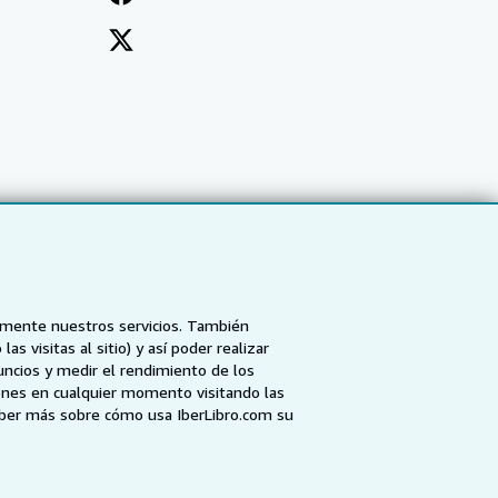
tamente nuestros servicios. También
 visitas al sitio) y así poder realizar
uncios y medir el rendimiento de los
ones en cualquier momento visitando las
NZ
AbeBooks.ca
ZVAB.com
aber más sobre cómo usa IberLibro.com su