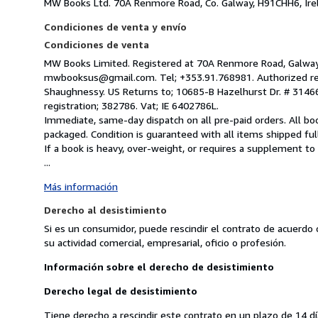
MW Books Ltd. 70A Renmore Road, Co. Galway, H91CHH6, Ire
Condiciones de venta y envío
Condiciones de venta
MW Books Limited. Registered at 70A Renmore Road, Galway, 
mwbooksus@gmail.com. Tel; +353.91.768981. Authorized re
Shaughnessy. US Returns to; 10685-B Hazelhurst Dr. # 314
registration; 382786. Vat; IE 6402786L.
Immediate, same-day dispatch on all pre-paid orders. All bo
packaged. Condition is guaranteed with all items shipped ful
If a book is heavy, over-weight, or requires a supplement t
...
Más información
Derecho al desistimiento
Si es un consumidor, puede rescindir el contrato de acuerdo 
su actividad comercial, empresarial, oficio o profesión.
Información sobre el derecho de desistimiento
Derecho legal de desistimiento
Tiene derecho a rescindir este contrato en un plazo de 14 dí