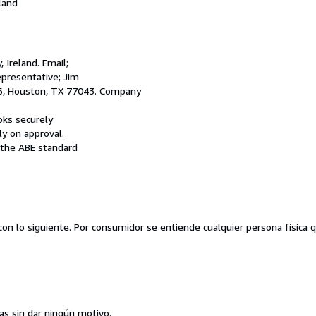
land
Ireland. Email;
presentative; Jim
66, Houston, TX 77043. Company
oks securely
ly on approval.
o the ABE standard
con lo siguiente. Por consumidor se entiende cualquier persona física 
as sin dar ningún motivo.