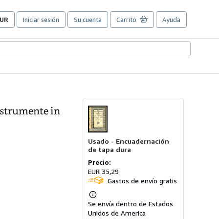
UR
Iniciar sesión
Su cuenta
Carrito
Ayuda
referencias
e
ompra
el
itio.
nstrumente in
Usado -
Encuadernación
de tapa dura
Precio:
EUR 35,29
Gastos de envío gratis
Más
Se envía dentro de Estados
información
sobre
Unidos de America