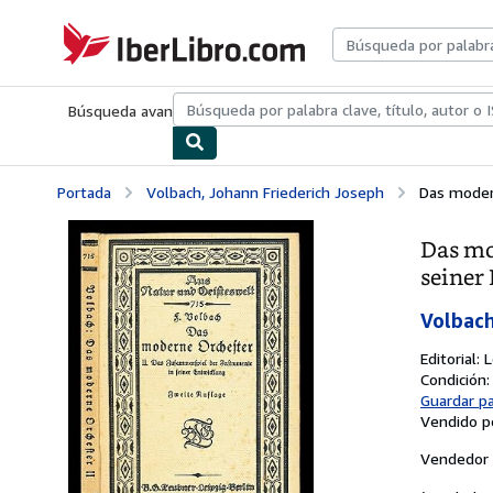
Pasar al contenido principal
IberLibro.com
Búsqueda avanzada
Colecciones
Libros antiguos
Arte y colecc
Portada
Volbach, Johann Friederich Joseph
Das modern
Das mo
seiner
Volbach
Editorial:
L
Condición
Guardar p
Vendido p
Vendedor 