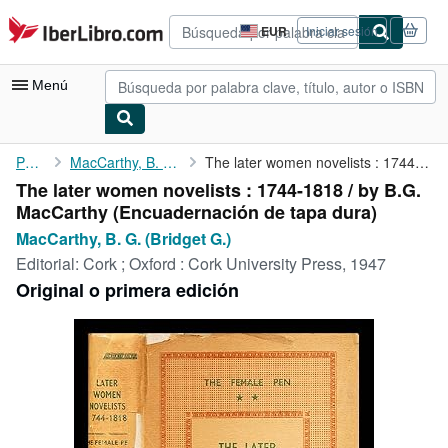
Pasar al contenido principal
IberLibro.com
EUR
Iniciar sesión
Preferencias
de
compra
Menú
del
sitio.
Mi cuenta
Portada
MacCarthy, B. G. (Bridget G.)
The later women novelists : 1744-1818 / by B.G. MacCarthy
The later women novelists : 1744-1818 / by B.G.
Consultar mis pedidos
MacCarthy (Encuadernación de tapa dura)
Búsqueda avanzada
MacCarthy, B. G. (Bridget G.)
Editorial:
Cork ; Oxford : Cork University Press, 1947
Colecciones
Original o primera edición
Libros antiguos
Arte y coleccionismo
Vendedores
Comenzar a vender
Ayuda