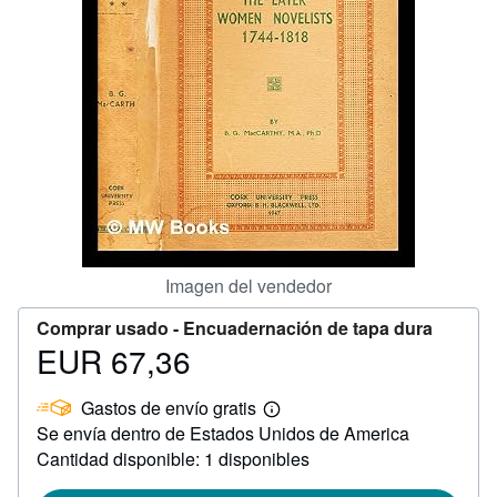
CERRAR
Imagen del vendedor
Comprar usado -
Encuadernación de tapa dura
EUR 67,36
Precio
EUR
Gastos de envío gratis
67,36
Más
Se envía dentro de Estados Unidos de America
información
sobre
Cantidad disponible: 1 disponibles
las
tarifas