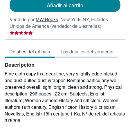
de
Añadir al carrito
envío
Vendido por
MW Books
,
New York, NY, Estados
Calificación
Unidos de America
(vendedor de 5 estrellas)
del
vendedor:
5
Detalles del artículo
Los detalles del vendedor
de
5
Descripción
estrellas
Fine cloth copy in a near-fine, very slightly edge-nicked
and dust-dulled dust-wrapper. Remains particularly well-
preserved overall; tight, bright, clean and strong. Physical
description; 296 pages ; 22 cm. Subjects; English
literature; Women authors History and criticism. Women
authors 18th century. English fiction History & criticism.
Novelists, English 18th century. 1 Kg.
N° de ref. del artículo
375209