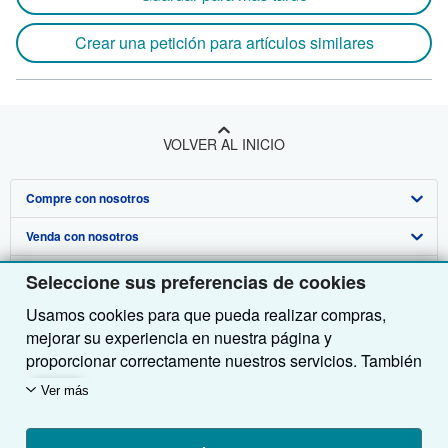
Crear una petición para artículos similares
VOLVER AL INICIO
Compre con nosotros
Venda con nosotros
Búsqueda avanzada
Sobre nosotros
Colecciones
Comenzar a vender
Seleccione sus preferencias de cookies
Usamos cookies para que pueda realizar compras,
Obtener Ayuda
Mi cuenta
Únase a nuestro programa de afiliados
Sobre IberLibro
mejorar su experiencia en nuestra página y
Otras compañías de AbeBooks
Mis pedidos
Recomiende un vendedor
Medios
Preguntas frecuentes y guías
proporcionar correctamente nuestros servicios. También
utilizamos cookies para comprender el modo en que los
Siga a IberLibro
Ver carrito
Empleo
Atención al Cliente
AbeBooks.com
Ver más
clientes utilizan nuestros servicios (por ejemplo,
midiendo las visitas al sitio) y así poder realizar
Política de Privacidad
AbeBooks.co.uk