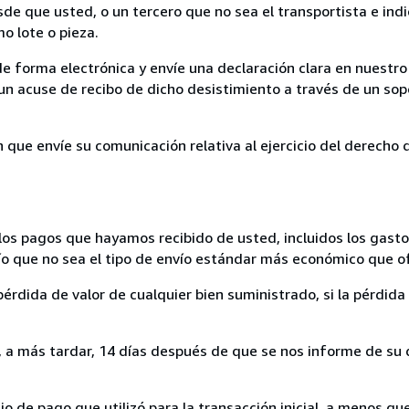
sde que usted, o un tercero que no sea el transportista e ind
mo lote o pieza.
de forma electrónica y envíe una declaración clara en nuestro
un acuse de recibo de dicho desistimiento a través de un sop
n que envíe su comunicación relativa al ejercicio del derecho
los pagos que hayamos recibido de usted, incluidos los gasto
nvío que no sea el tipo de envío estándar más económico que 
rdida de valor de cualquier bien suministrado, si la pérdida 
a más tardar, 14 días después de que se nos informe de su d
 de pago que utilizó para la transacción inicial, a menos q