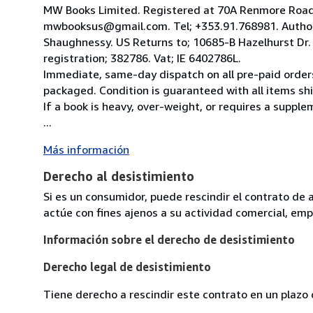
MW Books Limited. Registered at 70A Renmore Road, 
mwbooksus@gmail.com. Tel; +353.91.768981. Author
Shaughnessy. US Returns to; 10685-B Hazelhurst Dr
registration; 382786. Vat; IE 6402786L.
Immediate, same-day dispatch on all pre-paid orders
packaged. Condition is guaranteed with all items shi
If a book is heavy, over-weight, or requires a suppl
...
Más información
Derecho al desistimiento
Si es un consumidor, puede rescindir el contrato de 
actúe con fines ajenos a su actividad comercial, empr
Información sobre el derecho de desistimiento
Derecho legal de desistimiento
Tiene derecho a rescindir este contrato en un plazo 