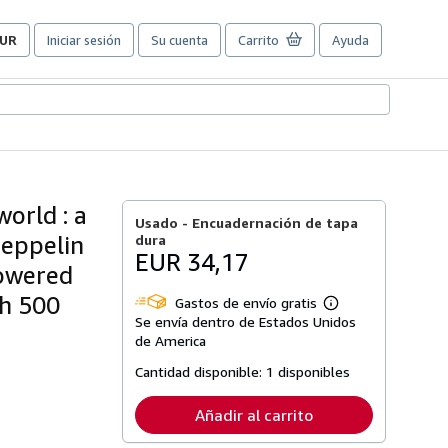
UR
Iniciar sesión
Su cuenta
Carrito
Ayuda
referencias
e
ompra
el
itio.
world : a
Usado -
Encuadernación de tapa
zeppelin
dura
EUR 34,17
powered
th 500
Gastos de envío gratis
Más
Se envía dentro de Estados Unidos
información
sobre
de America
las
tarifas
Cantidad disponible:
1 disponibles
de
envío
Añadir al carrito