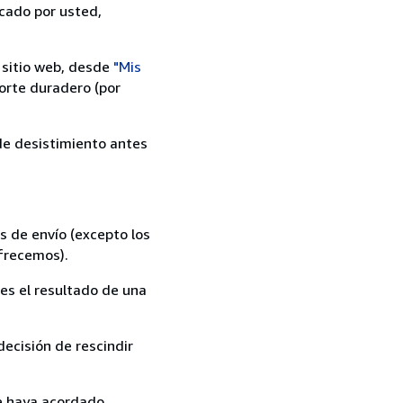
icado por usted,
 sitio web, desde
"Mis
orte duradero (por
 de desistimiento antes
s de envío (excepto los
ofrecemos).
es el resultado de una
ecisión de rescindir
ue haya acordado