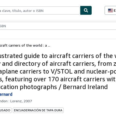
E
P
d
c
ionismo
Vendedores
Comenzar a vender
d
s
raft carriers of the world : a ...
ustrated guide to aircraft carriers of the 
 and directory of aircraft carriers, from 
aplane carriers to V/STOL and nuclear-
s, featuring over 170 aircraft carriers wi
fication photographs / Bernard Ireland
Bernard
ndon : Lorenz, 2007
 USADO
ENCUADERNACIÓN DE TAPA DURA