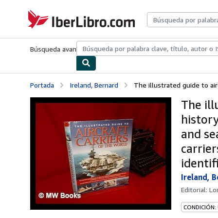
Pasar al contenido principal
IberLibro.com
Búsqueda avanzada
Colecciones
Libros antiguos
Arte y colecc
Portada
Ireland, Bernard
The illustrated guide to airc
The ill
history
and se
carrier
identi
Ireland, 
Editorial:
Lo
CONDICIÓN: