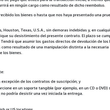
currirá en ningún cargo como resultado de dicho reembolso.
cibido los bienes o hasta que nos haya presentado una prue
 Houston, Texas, U.S.A., sin demoras indebidas y, en cualqui
que su desistimiento del presente contrato. El plazo se cump
 Tendrá que asumir los gastos directos de devolución de los 
s como resultado de una manipulación distinta a la necesaria 
e los bienes.
te:
a excepción de los contratos de suscripción; y
rcione en un soporte tangible (por ejemplo, en un CD o DVD) si
o podría desistir una vez iniciada la entrega.
ish or US locations.