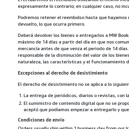
expresamente lo contrario; en cualquier caso, no in
Podremos retener el reembolso hasta que hayamos re
devuelto, lo que ocurra primero.
Deberá devolver los bienes o entregarlos a MW Books,
máximo de 14 días a partir del día en que nos comuni
mercancía antes de que venza el periodo de 14 días.
responsable de la disminución del valor de los biene
naturaleza, las características y el funcionamiento d
Excepciones al derecho de desistimiento
El derecho de desistimiento no se aplica a lo siguien
La entrega de periódicos, diarios o revistas, con l
El suministro de contenido digital que no se propo
aceptó que podíamos empezar a entregarlo y que n
Condiciones de envío
Orders usually ship within 1 business day from our Ir