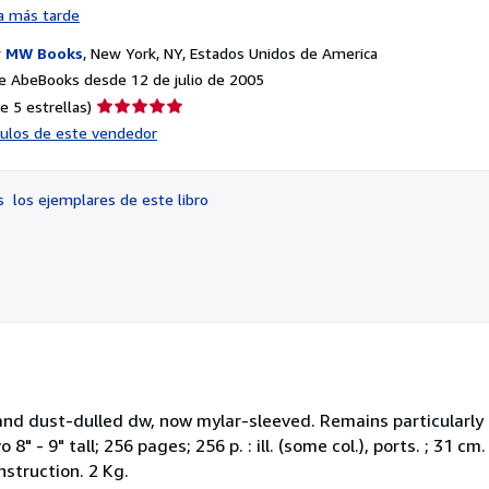
a más tarde
r
MW Books
,
New York, NY, Estados Unidos de America
e AbeBooks desde 12 de julio de 2005
Calificación
e 5 estrellas)
del
ículos de este vendedor
vendedor:
5
de
os
los ejemplares de este libro
5
estrellas
 and dust-dulled dw, now mylar-sleeved. Remains particularly 
8" - 9" tall; 256 pages; 256 p. : ill. (some col.), ports. ; 31 cm
nstruction. 2 Kg.