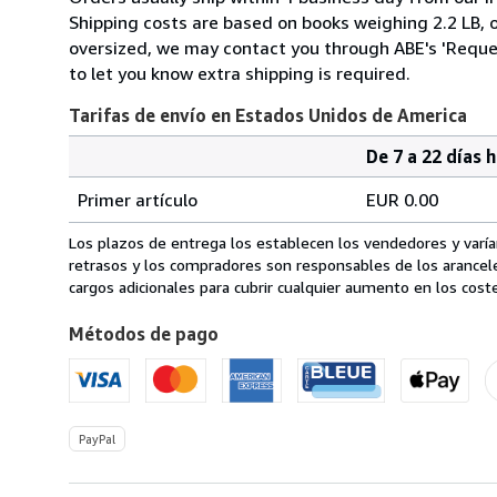
Shipping costs are based on books weighing 2.2 LB, or
oversized, we may contact you through ABE's 'Reques
to let you know extra shipping is required.
Tarifas de envío en Estados Unidos de America
De 7 a 22 días 
Cantidad
Tarifas
del
Primer artículo
EUR 0.00
pedido
de
envío
Los plazos de entrega los establecen los vendedores y varían
en
retrasos y los compradores son responsables de los arancel
Estados
cargos adicionales para cubrir cualquier aumento en los coste
Unidos
Métodos de pago
de
America
PayPal