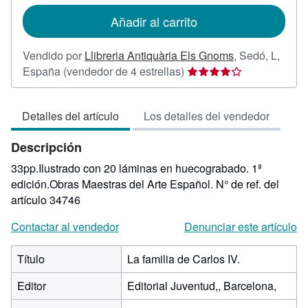
tarifas
de
Añadir al carrito
envío
Vendido por
Llibreria Antiquària Els Gnoms
,
Sedó, L,
Calificación
España
(vendedor de 4 estrellas)
del
vendedor:
Detalles del artículo
Los detalles del vendedor
4
de
Descripción
5
estrellas
33pp.Ilustrado con 20 láminas en huecograbado. 1ª
edición.Obras Maestras del Arte Español.
N° de ref. del
artículo 34746
Contactar al vendedor
Denunciar este artículo
Título
La familia de Carlos IV.
Editor
Editorial Juventud,, Barcelona,