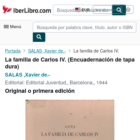
Pasar al contenido principal
IberLibro.com
EUR
Iniciar sesión
Preferencias
de
compra
Menú
del
sitio.
Mi cuenta
Portada
SALAS ,Xavier de.-
La familia de Carlos IV.
La familia de Carlos IV. (Encuadernación de tapa
Consultar mis pedidos
dura)
Búsqueda avanzada
SALAS ,Xavier de.-
Editorial:
Editorial Juventud,, Barcelona,, 1944
Colecciones
Original o primera edición
Libros antiguos
Arte y coleccionismo
Vendedores
Comenzar a vender
Ayuda