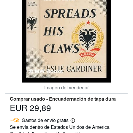
CERRAR
Imagen del vendedor
Comprar usado -
Encuadernación de tapa dura
EUR 29,89
Precio
EUR
Gastos de envío gratis
29,89
Más
Se envía dentro de Estados Unidos de America
información
sobre