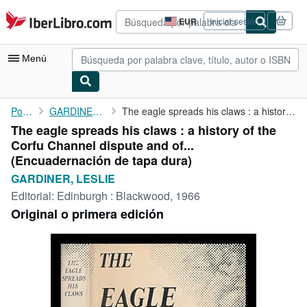
Pasar al contenido principal
IberLibro.com
EUR
Iniciar sesión
Preferencias
de
compra
Menú
del
sitio.
Mi cuenta
Portada
GARDINER, LESLIE
The eagle spreads his claws : a history of the Corfu Channel ...
The eagle spreads his claws : a history of the
Consultar mis pedidos
Corfu Channel dispute and of...
Búsqueda avanzada
(Encuadernación de tapa dura)
GARDINER, LESLIE
Colecciones
Editorial:
Edinburgh : Blackwood, 1966
Libros antiguos
Original o primera edición
Arte y coleccionismo
Vendedores
Comenzar a vender
Ayuda