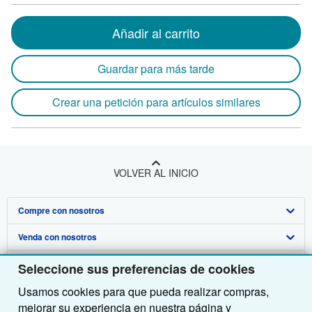
Añadir al carrito
Guardar para más tarde
Crear una petición para artículos similares
VOLVER AL INICIO
Compre con nosotros
Venda con nosotros
Búsqueda avanzada
Sobre nosotros
Colecciones
Comenzar a vender
Seleccione sus preferencias de cookies
Usamos cookies para que pueda realizar compras,
Obtener Ayuda
Mi cuenta
Únase a nuestro programa de afiliados
Sobre IberLibro
mejorar su experiencia en nuestra página y