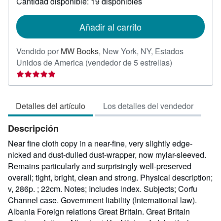
Cantidad disponible: 19 disponibles
las
tarifas
de
Añadir al carrito
envío
Vendido por
MW Books
,
New York, NY, Estados
Calificación
Unidos de America
(vendedor de 5 estrellas)
del
vendedor:
5
Detalles del artículo
Los detalles del vendedor
de
5
Descripción
estrellas
Near fine cloth copy in a near-fine, very slightly edge-
nicked and dust-dulled dust-wrapper, now mylar-sleeved.
Remains particularly and surprisingly well-preserved
overall; tight, bright, clean and strong. Physical description;
v, 286p. ; 22cm. Notes; Includes index. Subjects; Corfu
Channel case. Government liability (International law).
Albania Foreign relations Great Britain. Great Britain