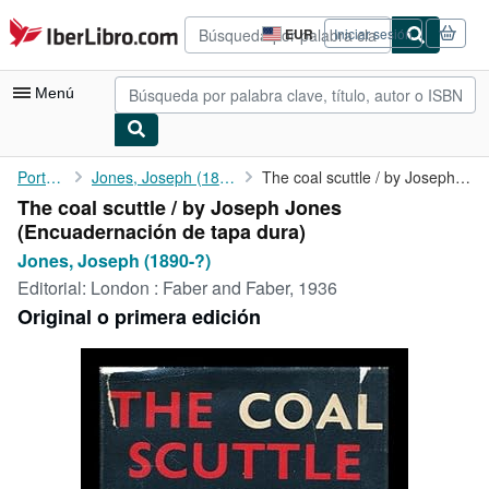
Pasar al contenido principal
IberLibro.com
EUR
Iniciar sesión
Preferencias
de
compra
Menú
del
sitio.
Mi cuenta
Portada
Jones, Joseph (1890-?)
The coal scuttle / by Joseph Jones
The coal scuttle / by Joseph Jones
Consultar mis pedidos
(Encuadernación de tapa dura)
Búsqueda avanzada
Jones, Joseph (1890-?)
Editorial:
London : Faber and Faber, 1936
Colecciones
Original o primera edición
Libros antiguos
Arte y coleccionismo
Vendedores
Comenzar a vender
Ayuda