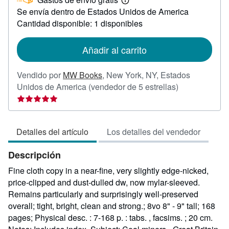
33,10
Más
Se envía dentro de Estados Unidos de America
información
sobre
Cantidad disponible: 1 disponibles
las
tarifas
de
Añadir al carrito
envío
Vendido por
MW Books
,
New York, NY, Estados
Calificación
Unidos de America
(vendedor de 5 estrellas)
del
vendedor:
5
Detalles del artículo
Los detalles del vendedor
de
5
Descripción
estrellas
Fine cloth copy in a near-fine, very slightly edge-nicked,
price-clipped and dust-dulled dw, now mylar-sleeved.
Remains particularly and surprisingly well-preserved
overall; tight, bright, clean and strong.; 8vo 8" - 9" tall; 168
pages; Physical desc. : 7-168 p. : tabs. , facsims. ; 20 cm.