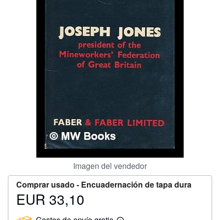
CERRAR
Imagen del vendedor
Comprar usado -
Encuadernación de tapa dura
EUR 33,10
Precio
EUR
Gastos de envío gratis