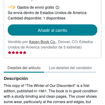
EUR
Gastos de envío gratis
14,70
Más
Se envía dentro de Estados Unidos de America
información
sobre
Cantidad disponible: 1 disponibles
las
tarifas
de
Añadir al carrito
envío
Vendido por
Aspen Book Co.
,
Denver, CO, Estados
Calificación
Unidos de America
(vendedor de 5 estrellas)
del
vendedor:
5
Detalles del artículo
Los detalles del vendedor
de
5
Descripción
estrellas
This copy of "The Winter of Our Discontent" is a first
edition, published in 1961. The book is in good condition
with a sturdy binding and clean pages. The cover shows
some wear, particularly at the corners and edges, but