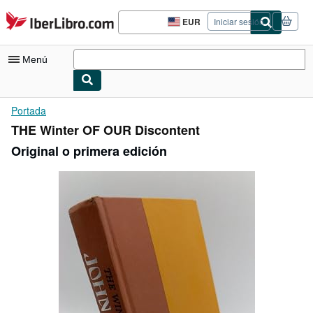
Pasar al contenido principal
IberLibro.com
EUR
Iniciar sesión
Preferencias
de
compra
Menú
del
sitio.
Mi cuenta
Portada
THE Winter OF OUR Discontent
Consultar mis pedidos
Original o primera edición
Búsqueda avanzada
Colecciones
Libros antiguos
Arte y coleccionismo
Vendedores
Comenzar a vender
Ayuda