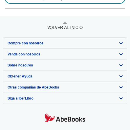
VOLVER AL INICIO
Compre con nosotros
Venda con nosotros
Búsqueda avanzada
Sobre nosotros
Colecciones
Comenzar a vender
Obtener Ayuda
Mi cuenta
Únase a nuestro programa de afiliados
Sobre IberLibro
Otras compañías de AbeBooks
Mis pedidos
Recomiende un vendedor
Medios
Preguntas frecuentes y guías
Siga a IberLibro
Ver carrito
Empleo
Atención al Cliente
AbeBooks.com
Política de Privacidad
AbeBooks.co.uk
Preferencias de cookies
AbeBooks.de