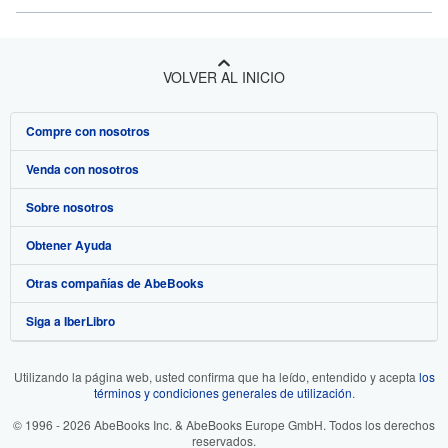
VOLVER AL INICIO
Compre con nosotros
Venda con nosotros
Búsqueda avanzada
Sobre nosotros
Colecciones
Comenzar a vender
Obtener Ayuda
Mi cuenta
Únase a nuestro programa de afiliados
Sobre IberLibro
Otras compañías de AbeBooks
Mis pedidos
Recomiende un vendedor
Medios
Preguntas frecuentes y guías
Siga a IberLibro
Ver carrito
Empleo
Atención al Cliente
AbeBooks.com
Política de Privacidad
AbeBooks.co.uk
Utilizando la página web, usted confirma que ha leído, entendido y acepta
los
términos y condiciones generales de utilización
.
Preferencias de cookies
AbeBooks.de
© 1996 - 2026 AbeBooks Inc. & AbeBooks Europe GmbH. Todos los derechos
Aviso de cookies
AbeBooks.fr
reservados.