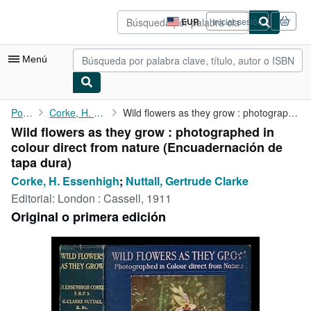
Pasar al contenido principal
IberLibro.com
EUR
Iniciar sesión
Preferencias
de
compra
Menú
del
sitio.
Mi cuenta
Portada
Corke, H. Essenhigh
Wild flowers as they grow : photographed in colour direct from ...
Wild flowers as they grow : photographed in
Consultar mis pedidos
colour direct from nature (Encuadernación de
Búsqueda avanzada
tapa dura)
Corke, H. Essenhigh
;
Nuttall, Gertrude Clarke
Colecciones
Editorial:
London : Cassell, 1911
Libros antiguos
Original o primera edición
Arte y coleccionismo
Vendedores
Comenzar a vender
Ayuda