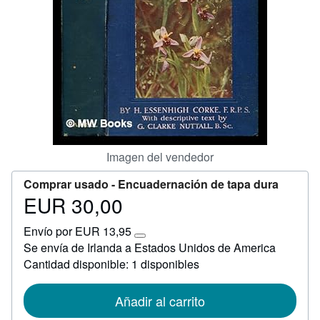
CERRAR
Imagen del vendedor
Comprar usado -
Encuadernación de tapa dura
EUR 30,00
Precio
EUR
Envío por EUR 13,95
30,00
Más
Se envía de Irlanda a Estados Unidos de America
información
Cantidad disponible: 1 disponibles
sobre
las
tarifas
de
Añadir al carrito
envío