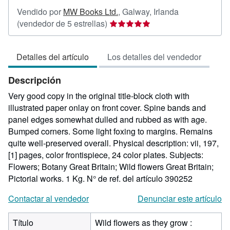
Vendido por
MW Books Ltd.
,
Galway, Irlanda
Calificación
(vendedor de 5 estrellas)
del
vendedor:
Detalles del artículo
Los detalles del vendedor
5
de
Descripción
5
estrellas
Very good copy in the original title-block cloth with
illustrated paper onlay on front cover. Spine bands and
panel edges somewhat dulled and rubbed as with age.
Bumped corners. Some light foxing to margins. Remains
quite well-preserved overall. Physical description: vii, 197,
[1] pages, color frontispiece, 24 color plates. Subjects:
Flowers; Botany Great Britain; Wild flowers Great Britain;
Pictorial works. 1 Kg.
N° de ref. del artículo 390252
Contactar al vendedor
Denunciar este artículo
Título
Wild flowers as they grow :