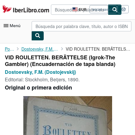
Pasar al contenido principal
IberLibro.com
EUR
Iniciar sesión
Preferencias
de
compra
Menú
del
sitio.
Mi cuenta
Portada
Dostoevsky, F.M. (Dostojevskij)
VID ROULETTEN. BERÄTTELSE (Igrok-The Gambler)
VID ROULETTEN. BERÄTTELSE (Igrok-The
Consultar mis pedidos
Gambler) (Encuadernación de tapa blanda)
Búsqueda avanzada
Dostoevsky, F.M. (Dostojevskij)
Editorial:
Stockholm, Beijers, 1890.
Colecciones
Original o primera edición
Libros antiguos
Arte y coleccionismo
Vendedores
Comenzar a vender
Ayuda