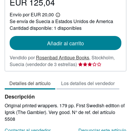
EUR 125,04
Precio
EUR
Envío por EUR 20,00
125,04
Más
Se envía de Suecia a Estados Unidos de America
información
sobre
Cantidad disponible: 1 disponibles
las
tarifas
de
Añadir al carrito
envío
Vendido por
Rosenbad Antique Books
,
Stockholm,
Calificación
Suecia
(vendedor de 3 estrellas)
del
vendedor:
Detalles del artículo
Los detalles del vendedor
3
de
Descripción
5
estrellas
Original printed wrappers. 179 pp. First Swedish edition of
Igrok (The Gambler). Very good.
N° de ref. del artículo
5508
Contactar al vendedor
Denunciar este artículo