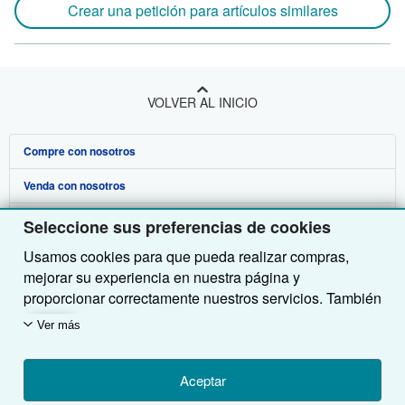
Crear una petición para artículos similares
VOLVER AL INICIO
Compre con nosotros
Venda con nosotros
Búsqueda avanzada
Sobre nosotros
Colecciones
Comenzar a vender
Seleccione sus preferencias de cookies
Usamos cookies para que pueda realizar compras,
Obtener Ayuda
Mi cuenta
Únase a nuestro programa de afiliados
Sobre IberLibro
mejorar su experiencia en nuestra página y
Otras compañías de AbeBooks
Mis pedidos
Recomiende un vendedor
Medios
Preguntas frecuentes y guías
proporcionar correctamente nuestros servicios. También
utilizamos cookies para comprender el modo en que los
Siga a IberLibro
Ver carrito
Empleo
Atención al Cliente
AbeBooks.com
Ver más
clientes utilizan nuestros servicios (por ejemplo,
midiendo las visitas al sitio) y así poder realizar
Política de Privacidad
AbeBooks.co.uk
mejoras. Si está de acuerdo, también utilizaremos
Aceptar
Preferencias de cookies
AbeBooks.de
cookies de terceros para mostrar contenido relevante