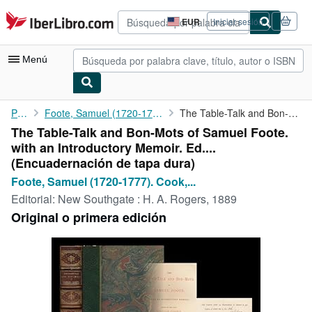
Pasar al contenido principal
IberLibro.com
EUR
Iniciar sesión
Preferencias
de
compra
Menú
del
sitio.
Mi cuenta
Portada
Foote, Samuel (1720-1777). Cook, William (D. 1824) Ed.
The Table-Talk and Bon-Mots of Samuel Foote. with an ...
The Table-Talk and Bon-Mots of Samuel Foote.
Consultar mis pedidos
with an Introductory Memoir. Ed....
Búsqueda avanzada
(Encuadernación de tapa dura)
Foote, Samuel (1720-1777). Cook,...
Colecciones
Editorial:
New Southgate : H. A. Rogers, 1889
Libros antiguos
Original o primera edición
Arte y coleccionismo
Vendedores
Comenzar a vender
Ayuda