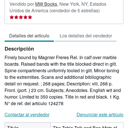
Vendido por
MW Books
,
New York, NY, Estados
Calificación
Unidos de America
(vendedor de 5 estrellas)
del
vendedor:
5
Detalles del artículo
Los detalles del vendedor
de
5
Descripción
estrellas
Finely bound by Magnier Freres Rel. In calf over marble
boards. Raised bands with the title blocked direct in gilt.
Spine compartments uniformly tooled in gilt. Minor toning
to the extremities. Scans and additional bibliographic
detail on request. ; 268 pages; Description: viii, 268 p.
Front. (port. ) 23 cm. Subjects; Anecdotes. English wit and
humor. Limited to 350 copies. Title in red and black. 1 Kg.
N° de ref. del artículo 124278
Contactar al vendedor
Denunciar este artículo
Título
The Table-Talk and Bon-Mots of