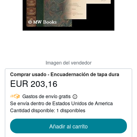
CERRAR
Imagen del vendedor
Comprar usado -
Encuadernación de tapa dura
EUR 203,16
Precio
EUR
Gastos de envío gratis
203,16
Más
Se envía dentro de Estados Unidos de America
información
sobre
Cantidad disponible: 1 disponibles
las
tarifas
de
Añadir al carrito
envío