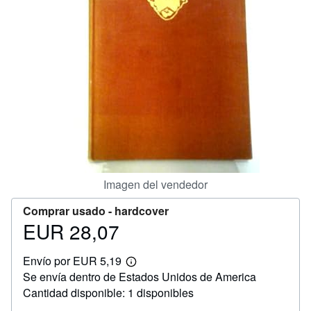
CERRAR
Imagen del vendedor
Comprar usado -
hardcover
EUR 28,07
Precio
EUR
Envío por EUR 5,19
28,07
Más
Se envía dentro de Estados Unidos de America
información
sobre
Cantidad disponible: 1 disponibles
las
tarifas