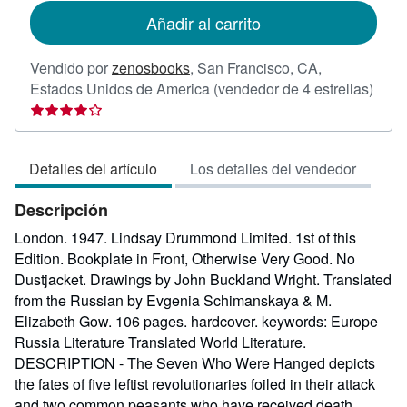
de
Añadir al carrito
envío
Vendido por
zenosbooks
,
San Francisco, CA,
Calif
Estados Unidos de America
(vendedor de 4 estrellas)
del
vend
4
Detalles del artículo
Los detalles del vendedor
de
5
Descripción
estre
London. 1947. Lindsay Drummond Limited. 1st of this
Edition. Bookplate in Front, Otherwise Very Good. No
Dustjacket. Drawings by John Buckland Wright. Translated
from the Russian by Evgenia Schimanskaya & M.
Elizabeth Gow. 106 pages. hardcover. keywords: Europe
Russia Literature Translated World Literature.
DESCRIPTION - The Seven Who Were Hanged depicts
the fates of five leftist revolutionaries foiled in their attack
and two common peasants who have received death