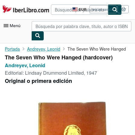
Pasar al contenido principal
IberLibro.com
EUR
Iniciar sesión
Preferencias
de
compra
Menú
del
sitio.
Mi cuenta
Portada
Andreyev, Leonid
The Seven Who Were Hanged
The Seven Who Were Hanged (hardcover)
Consultar mis pedidos
Andreyev, Leonid
Búsqueda avanzada
Editorial:
Lindsay Drummond Limited, 1947
Original o primera edición
Colecciones
Libros antiguos
Arte y coleccionismo
Vendedores
Comenzar a vender
Ayuda