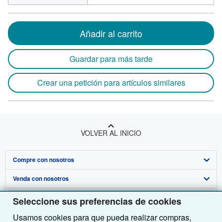
Añadir al carrito
Guardar para más tarde
Crear una petición para artículos similares
VOLVER AL INICIO
Compre con nosotros
Venda con nosotros
Búsqueda avanzada
Sobre nosotros
Colecciones
Comenzar a vender
Seleccione sus preferencias de cookies
Usamos cookies para que pueda realizar compras,
Obtener Ayuda
Mi cuenta
Únase a nuestro programa de afiliados
Sobre IberLibro