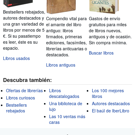
Bestsellers rebajados,
autores destacados y
Compendio vital para
Gastos de envío
una gran variedad de
el amante del libro
gratuitos para miles
libros por menos de 5
antiguo: libros
de libros nuevos,
€. Si su pasatiempo
firmados, primeras
antiguos y de ocasión.
es leer, éste es su
ediciones, facsímiles,
Sin compra mínima.
espacio.
librerías anticuarias o
Buscar libros
destacados.
Libros usados
Libros antiguos
Descubra también:
Ofertas de librerías
Libros
Los 100 mejores
descatalogados
libros
Libros curiosos
Una biblioteca de
Autores destacados
Bestsellers
lujo
rebajados
El baúl de IberLibro
Las 10 ventas más
caras