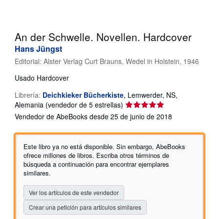
CERRAR
An der Schwelle. Novellen. Hardcover
Hans Jüngst
Editorial:
Alster Verlag Curt Brauns, Wedel in Holstein, 1946
Usado
Hardcover
Librería:
Deichkieker Bücherkiste
,
Lemwerder, NS,
Calificación
Alemania
(vendedor de 5 estrellas)
del
Vendedor de AbeBooks desde 25 de junio de 2018
vendedor:
5
de
Este libro ya no está disponible. Sin embargo, AbeBooks
5
ofrece millones de libros. Escriba otros términos de
estrellas
búsqueda a continuación para encontrar ejemplares
similares.
Ver los artículos de este vendedor
Crear una petición para artículos similares