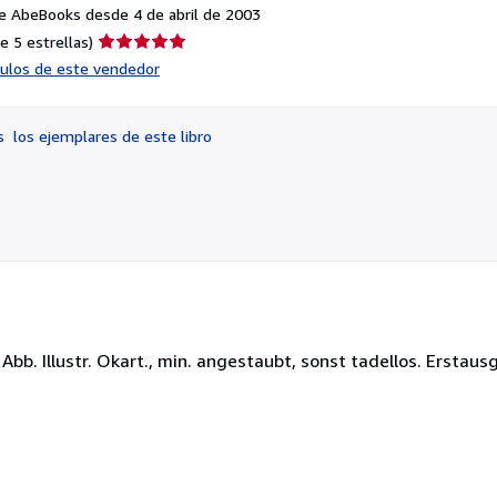
e AbeBooks desde 4 de abril de 2003
Calificación
e 5 estrellas)
del
ículos de este vendedor
vendedor:
5
de
os
los ejemplares de este libro
5
estrellas
. Abb. Illustr. Okart., min. angestaubt, sonst tadellos. Erstaus