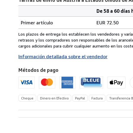
De 58 a 60 días 
Cantidad
Tarifas
del
Primer artículo
EUR 72.50
pedido
de
envío
Los plazos de entrega los establecen los vendedores y varían
de
retrasos y los compradores son responsables de los arancel
Austria
cargos adicionales para cubrir cualquier aumento en los coste
a
Información detallada sobre el vendedor
Estados
Unidos
Métodos de pago
de
America
Cheque
Dinero en Efectivo
PayPal
Factura
Transferencia B