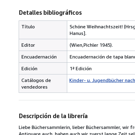
Detalles bibliográficos
Título
Schöne Weihnachtszeit! (Hrsg.
Hanus].
Editor
(Wien,Pichler 1945).
Encuadernación
Encuadernación de tapa blan
Edición
1ª Edición
Catálogos de
Kinder- u. Jugendbücher nach
vendedores
Descripción de la librería
Liebe Büchersammlerin, lieber Büchersammler, wir fr
Antiquare auch, haben auch wir zuerst lange Zeit 