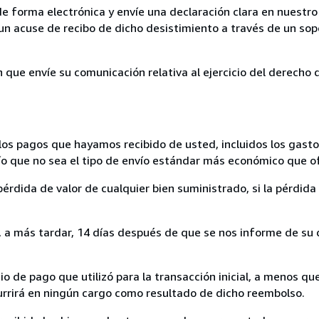
de forma electrónica y envíe una declaración clara en nuestro
un acuse de recibo de dicho desistimiento a través de un sop
n que envíe su comunicación relativa al ejercicio del derecho
los pagos que hayamos recibido de usted, incluidos los gasto
nvío que no sea el tipo de envío estándar más económico que 
rdida de valor de cualquier bien suministrado, si la pérdida 
a más tardar, 14 días después de que se nos informe de su d
 de pago que utilizó para la transacción inicial, a menos q
currirá en ningún cargo como resultado de dicho reembolso.