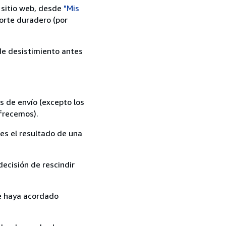
 sitio web, desde
"Mis
orte duradero (por
 de desistimiento antes
s de envío (excepto los
ofrecemos).
es el resultado de una
ecisión de rescindir
ue haya acordado