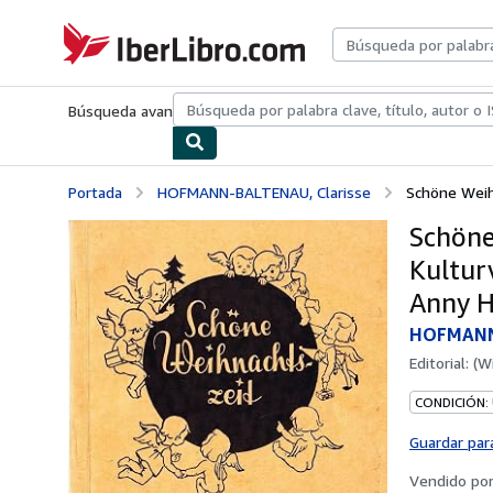
Pasar al contenido principal
IberLibro.com
Búsqueda avanzada
Colecciones
Libros antiguos
Arte y colecc
Portada
HOFMANN-BALTENAU, Clarisse
Schöne Weihn
Schöne 
Kultur
Anny H
HOFMANN-
Editorial:
(W
CONDICIÓN:
Guardar par
Vendido po