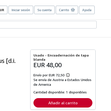
UR
Iniciar sesión
Su cuenta
Carrito
Ayuda
referencias
e
ompra
el
itio.
Usado -
Encuadernación de tapa
 [d.i.
blanda
EUR 48,00
Envío por EUR 72,50
Más
Se envía de Austria a Estados Unidos
información
sobre
de America
las
tarifas
Cantidad disponible:
1 disponibles
de
envío
Añadir al carrito