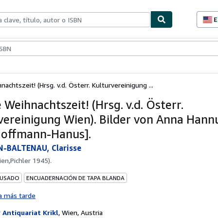
E
P
d
c
ionismo
Vendedores
Comenzar a vender
d
s
achtszeit! (Hrsg. v.d. Österr. Kulturvereinigung ...
Weihnachtszeit! (Hrsg. v.d. Österr.
vereinigung Wien). Bilder von Anna Hannus
offmann-Hanus].
BALTENAU, Clarisse
ien,Pichler 1945).
 USADO
ENCUADERNACIÓN DE TAPA BLANDA
a más tarde
r
Antiquariat Krikl
,
Wien, Austria