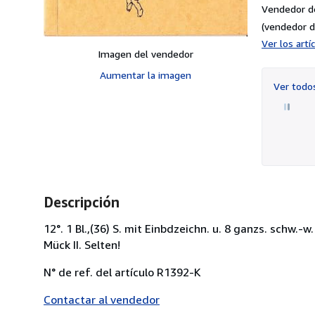
Vendedor d
(vendedor d
Ver los art
Imagen del vendedor
Aumentar la imagen
Ver tod
Descripción
12°. 1 Bl.,(36) S. mit Einbdzeichn. u. 8 ganzs. schw.-w
Mück II. Selten!
N° de ref. del artículo R1392-K
Contactar al vendedor