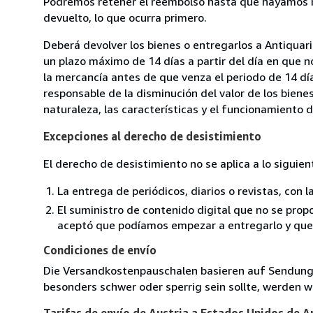
Podremos retener el reembolso hasta que hayamos re
devuelto, lo que ocurra primero.
Deberá devolver los bienes o entregarlos a Antiquari
un plazo máximo de 14 días a partir del día en que 
la mercancía antes de que venza el periodo de 14 dí
responsable de la disminución del valor de los biene
naturaleza, las características y el funcionamiento d
Excepciones al derecho de desistimiento
El derecho de desistimiento no se aplica a lo siguien
La entrega de periódicos, diarios o revistas, con l
El suministro de contenido digital que no se propo
aceptó que podíamos empezar a entregarlo y que n
Condiciones de envío
Die Versandkostenpauschalen basieren auf Sendungen
besonders schwer oder sperrig sein sollte, werden wi
Tarifas de envío de Austria a Estados Unidos de 