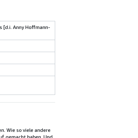
s [d.i. Anny Hoffmann-
en. Wie so viele andere
eruf gemacht haben. Und