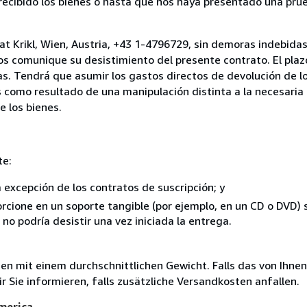
cibido los bienes o hasta que nos haya presentado una prue
at Krikl, Wien, Austria, +43 1-4796729, sin demoras indebidas 
nos comunique su desistimiento del presente contrato. El plaz
as. Tendrá que asumir los gastos directos de devolución de lo
s como resultado de una manipulación distinta a la necesaria 
e los bienes.
te:
a excepción de los contratos de suscripción; y
rcione en un soporte tangible (por ejemplo, en un CD o DVD) si
o podría desistir una vez iniciada la entrega.
 mit einem durchschnittlichen Gewicht. Falls das von Ihnen
r Sie informieren, falls zusätzliche Versandkosten anfallen.
America