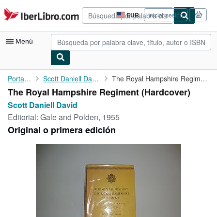
Pasar al contenido principal
IberLibro.com
EUR
Iniciar sesión
Preferencias
de
compra
Menú
del
sitio.
Mi cuenta
Portada
Scott Daniell David
The Royal Hampshire Regiment
The Royal Hampshire Regiment (Hardcover)
Consultar mis pedidos
Scott Daniell David
Búsqueda avanzada
Editorial:
Gale and Polden, 1955
Original o primera edición
Colecciones
Libros antiguos
Arte y coleccionismo
Vendedores
Comenzar a vender
Ayuda