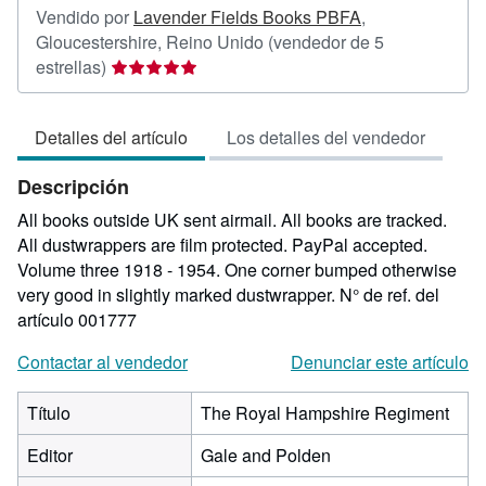
Vendido por
Lavender Fields Books PBFA
,
Gloucestershire, Reino Unido
(vendedor de 5
Calificación
estrellas)
del
vendedor:
Detalles del artículo
Los detalles del vendedor
5
de
Descripción
5
estrellas
All books outside UK sent airmail. All books are tracked.
All dustwrappers are film protected. PayPal accepted.
Volume three 1918 - 1954. One corner bumped otherwise
very good in slightly marked dustwrapper.
N° de ref. del
artículo 001777
Contactar al vendedor
Denunciar este artículo
Título
The Royal Hampshire Regiment
Editor
Gale and Polden