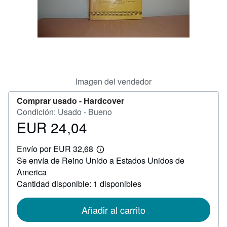
CERRAR
Imagen del vendedor
Comprar usado -
Hardcover
Condición: Usado - Bueno
EUR 24,04
Precio
EUR
Envío por EUR 32,68
24,04
Más
Se envía de Reino Unido a Estados Unidos de
información
sobre
America
las
Cantidad disponible: 1 disponibles
tarifas
de
envío
Añadir al carrito