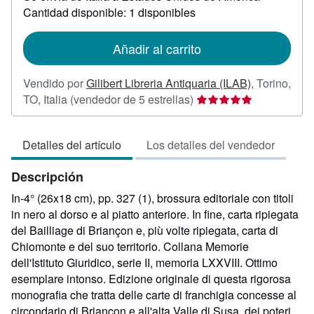
sobre
Cantidad disponible: 1 disponibles
las
tarifas
de
Añadir al carrito
envío
Vendido por
Gilibert Libreria Antiquaria (ILAB)
,
Torino,
Calificación
TO, Italia
(vendedor de 5 estrellas)
del
vendedor:
Detalles del artículo
Los detalles del vendedor
5
de
Descripción
5
estrellas
In-4° (26x18 cm), pp. 327 (1), brossura editoriale con titoli
in nero al dorso e al piatto anteriore. In fine, carta ripiegata
del Bailliage di Briançon e, più volte ripiegata, carta di
Chiomonte e del suo territorio. Collana Memorie
dell'Istituto Giuridico, serie II, memoria LXXVIII. Ottimo
esemplare intonso. Edizione originale di questa rigorosa
monografia che tratta delle carte di franchigia concesse al
circondario di Briançon e all'alta Valle di Susa, dei poteri