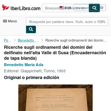
Pasar al contenido principal
IberLibro.com
EUR
Iniciar sesión
Preferencias
de
compra
Menú
del
sitio.
Mi cuenta
Portada
Benedetto Maria Ada
Ricerche sugli ordinamenti dei domini del delfinato nell'alta ...
Ricerche sugli ordinamenti dei domini del
Consultar mis pedidos
delfinato nell'alta Valle di Susa (Encuadernación
Búsqueda avanzada
de tapa blanda)
Benedetto Maria Ada
Colecciones
Editorial:
Giappichelli, Torino, 1953
Libros antiguos
Original o primera edición
Arte y coleccionismo
Vendedores
Comenzar a vender
Ayuda