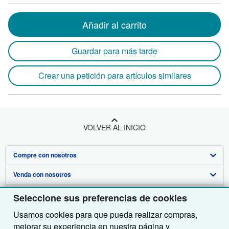
Añadir al carrito
Guardar para más tarde
Crear una petición para artículos similares
VOLVER AL INICIO
Compre con nosotros
Venda con nosotros
Búsqueda avanzada
Sobre nosotros
Colecciones
Comenzar a vender
Seleccione sus preferencias de cookies
Usamos cookies para que pueda realizar compras,
Obtener Ayuda
Mi cuenta
Únase a nuestro programa de afiliados
Sobre IberLibro
mejorar su experiencia en nuestra página y