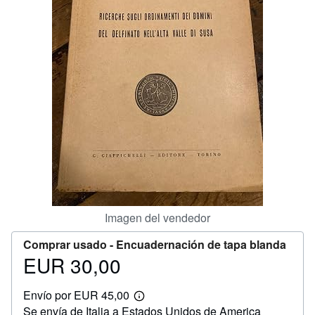
CERRAR
Imagen del vendedor
Comprar usado -
Encuadernación de tapa blanda
EUR 30,00
Precio
EUR
Envío por EUR 45,00
30,00
Más
Se envía de Italia a Estados Unidos de America
información