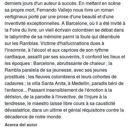
derniers jours d'un auteur à succès. En mettant en scène
sa propre mort, Fernando Vallejo nous livre un roman
vertigineux porté par une prose d'une beauté et d'une
inventivité exceptionnelles. A Barcelone, où il a été invité à
la Foire du livre, un vieil écrivain colombien se débat dans
le labyrinthe de sa mémoire parmi la foule qui déambule
sur les Ramblas. Victime d'hallucinations dues à
l'insomnie, à l'alcool et aux caprices de son rythme
cardiaque, assailli par ses souvenirs, il confond les lieux et
les époques : Barcelone, abrutissante de chaleur ; la
Rambla paralela de sa jeunesse, avec ses jeunes
prostitués ; les fleuves colombiens et leurs cohortes de
cadavres ; la villa Santa Anita, à Medellin, paradis béni de
l'enfance... Passant insensiblement de l'émotion à la
dérision, de la parodie à l'invective, de l'injure à la
tendresse, le maestro laisse libre cours à sa causticité
dévastatrice, dans un ultime et génial réquisitoire contre la
décadence de notre monde.
Acerca del autor