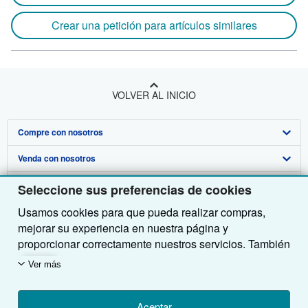
Crear una petición para artículos similares
VOLVER AL INICIO
Compre con nosotros
Venda con nosotros
Búsqueda avanzada
Sobre nosotros
Colecciones
Comenzar a vender
Seleccione sus preferencias de cookies
Usamos cookies para que pueda realizar compras,
Obtener Ayuda
Mi cuenta
Únase a nuestro programa de afiliados
Sobre IberLibro
mejorar su experiencia en nuestra página y
Otras compañías de AbeBooks
Mis pedidos
Recomiende un vendedor
Medios
Preguntas frecuentes y guías
proporcionar correctamente nuestros servicios. También
utilizamos cookies para comprender el modo en que los
Siga a IberLibro
Ver carrito
Empleo
Atención al Cliente
AbeBooks.com
Ver más
clientes utilizan nuestros servicios (por ejemplo,
midiendo las visitas al sitio) y así poder realizar
Política de Privacidad
AbeBooks.co.uk
mejoras. Si está de acuerdo, también utilizaremos
Aceptar