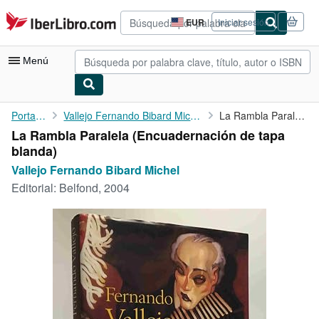
Pasar al contenido principal
IberLibro.com
EUR
Iniciar sesión
Preferencias
de
compra
Menú
del
sitio.
Mi cuenta
Portada
Vallejo Fernando Bibard Michel
La Rambla Paralela
La Rambla Paralela (Encuadernación de tapa
Consultar mis pedidos
blanda)
Búsqueda avanzada
Vallejo Fernando Bibard Michel
Editorial:
Belfond, 2004
Colecciones
Libros antiguos
Arte y coleccionismo
Vendedores
Comenzar a vender
Ayuda