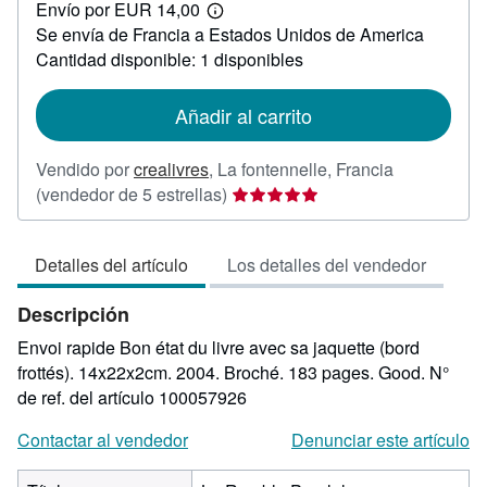
Envío por EUR 14,00
8,00
Más
Se envía de Francia a Estados Unidos de America
información
sobre
Cantidad disponible: 1 disponibles
las
tarifas
de
Añadir al carrito
envío
Vendido por
crealivres
,
La fontennelle, Francia
Calificación
(vendedor de 5 estrellas)
del
vendedor:
Detalles del artículo
Los detalles del vendedor
5
de
Descripción
5
estrellas
Envoi rapide Bon état du livre avec sa jaquette (bord
frottés). 14x22x2cm. 2004. Broché. 183 pages. Good.
N°
de ref. del artículo 100057926
Contactar al vendedor
Denunciar este artículo