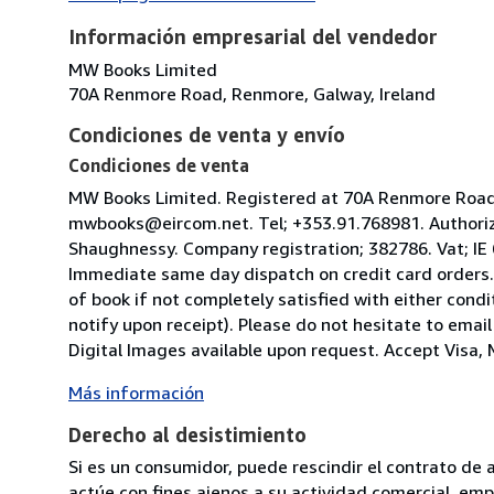
Información empresarial del vendedor
MW Books Limited
70A Renmore Road, Renmore, Galway, Ireland
Condiciones de venta y envío
Condiciones de venta
MW Books Limited. Registered at 70A Renmore Road, 
mwbooks@eircom.net. Tel; +353.91.768981. Authoriz
Shaughnessy. Company registration; 382786. Vat; IE
Immediate same day dispatch on credit card orders.
of book if not completely satisfied with either condi
notify upon receipt). Please do not hesitate to emai
Digital Images available upon request. Accept Visa, M
Más información
Derecho al desistimiento
Si es un consumidor, puede rescindir el contrato de 
actúe con fines ajenos a su actividad comercial, empr