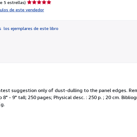
Calificación
e 5 estrellas)
del
ículos de este vendedor
vendedor:
5
de
os
los ejemplares de este libro
5
estrellas
ightest suggestion only of dust-dulling to the panel edges. Rem
8" - 9" tall; 250 pages; Physical desc. : 250 p. ; 20 cm. Bibliog
Kg.