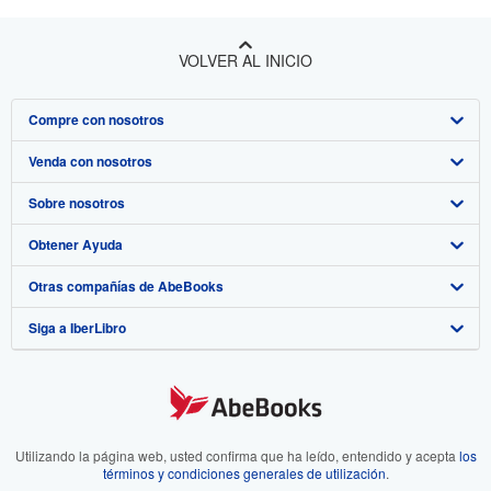
VOLVER AL INICIO
Compre con nosotros
Venda con nosotros
Búsqueda avanzada
Sobre nosotros
Colecciones
Comenzar a vender
Obtener Ayuda
Mi cuenta
Únase a nuestro programa de afiliados
Sobre IberLibro
Otras compañías de AbeBooks
Mis pedidos
Recomiende un vendedor
Medios
Preguntas frecuentes y guías
Siga a IberLibro
Ver carrito
Empleo
Atención al Cliente
AbeBooks.com
Política de Privacidad
AbeBooks.co.uk
Preferencias de cookies
AbeBooks.de
Aviso de cookies
AbeBooks.fr
Utilizando la página web, usted confirma que ha leído, entendido y acepta
los
términos y condiciones generales de utilización
.