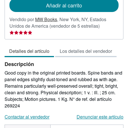
de
Añadir al carrito
envío
Vendido por
MW Books
,
New York, NY, Estados
Calificación
Unidos de America
(vendedor de 5 estrellas)
del
vendedor:
5
Detalles del artículo
Los detalles del vendedor
de
5
Descripción
estrellas
Good copy in the original printed boards. Spine bands and
panel edges slightly dust-toned and rubbed as with age.
Remains particularly well-preserved overall; tight, bright,
clean and strong. Physical description; 1 v. : ill. ; 25 cm.
Subjects; Motion pictures. 1 Kg.
N° de ref. del artículo
269224
Contactar al vendedor
Denunciar este artículo