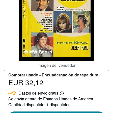
CERRAR
Imagen del vendedor
Comprar usado -
Encuadernación de tapa dura
EUR 32,12
Precio
EUR
Gastos de envío gratis
32,12
Más
Se envía dentro de Estados Unidos de America
información
sobre
Cantidad disponible: 1 disponibles
las
tarifas