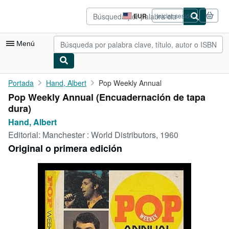
Pasar al contenido principal
IberLibro.com
EUR
Iniciar sesión
Preferencias
de
compra
Menú
del
sitio.
Mi cuenta
Portada
Hand, Albert
Pop Weekly Annual
Pop Weekly Annual (Encuadernación de tapa
Consultar mis pedidos
dura)
Búsqueda avanzada
Hand, Albert
Editorial:
Manchester : World Distributors, 1960
Colecciones
Original o primera edición
Libros antiguos
Arte y coleccionismo
Vendedores
Comenzar a vender
Ayuda