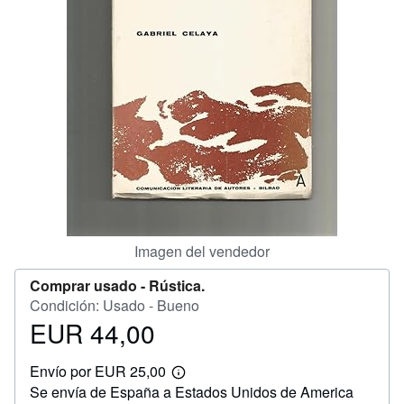
CERRAR
Imagen del vendedor
Comprar usado -
Rústica.
Condición: Usado - Bueno
EUR 44,00
Precio
EUR
Envío por EUR 25,00
44,00
Más
Se envía de España a Estados Unidos de America
información