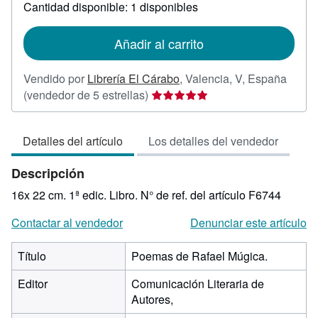
sobre
Cantidad disponible: 1 disponibles
las
tarifas
de
Añadir al carrito
envío
Vendido por
Librería El Cárabo
,
Valencia, V, España
Calificación
(vendedor de 5 estrellas)
del
vendedor:
Detalles del artículo
Los detalles del vendedor
5
de
Descripción
5
estrellas
16x 22 cm. 1ª edic. Libro.
N° de ref. del artículo F6744
Contactar al vendedor
Denunciar este artículo
Título
Poemas de Rafael Múgica.
Editor
Comunicación Literaria de
Autores,