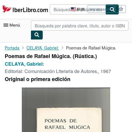
Pasar al contenido principal
IberLibro.com
EUR
Iniciar sesión
Preferencias
de
compra
Menú
del
sitio.
Mi cuenta
Portada
CELAYA, Gabriel:
Poemas de Rafael Múgica.
Poemas de Rafael Múgica. (Rústica.)
Consultar mis pedidos
CELAYA, Gabriel:
Búsqueda avanzada
Editorial:
Comunicación Literaria de Autores,, 1967
Original o primera edición
Colecciones
Libros antiguos
Arte y coleccionismo
Vendedores
Comenzar a vender
Ayuda