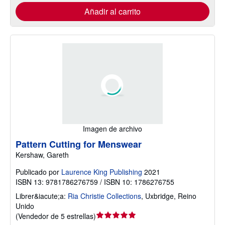
Añadir al carrito
Imagen de archivo
Pattern Cutting for Menswear
Kershaw, Gareth
Publicado por
Laurence King Publishing
2021
ISBN 13: 9781786276759 / ISBN 10: 1786276755
Librer&iacute;a:
Ria Christie Collections
,
Uxbridge, Reino
Unido
Calificación
(
Vendedor de 5 estrellas
)