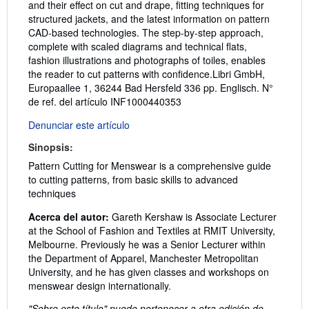
and their effect on cut and drape, fitting techniques for
structured jackets, and the latest information on pattern
CAD-based technologies. The step-by-step approach,
complete with scaled diagrams and technical flats,
fashion illustrations and photographs of toiles, enables
the reader to cut patterns with confidence.Libri GmbH,
Europaallee 1, 36244 Bad Hersfeld 336 pp. Englisch.
N°
de ref. del artículo INF1000440353
Denunciar este artículo
Sinopsis:
Pattern Cutting for Menswear is a comprehensive guide
to cutting patterns, from basic skills to advanced
techniques
Acerca del autor:
Gareth Kershaw is Associate Lecturer
at the School of Fashion and Textiles at RMIT University,
Melbourne. Previously he was a Senior Lecturer within
the Department of Apparel, Manchester Metropolitan
University, and he has given classes and workshops on
menswear design internationally.
"Sobre este título" puede pertenecer a otra edición de