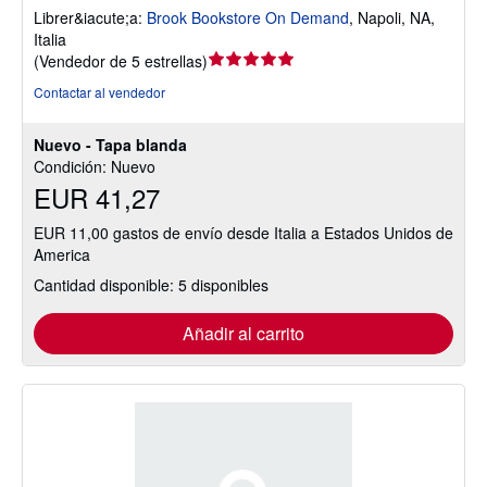
Librer&iacute;a:
Brook Bookstore On Demand
,
Napoli, NA,
Italia
Calificación
(
Vendedor de 5 estrellas
)
del
Contactar al vendedor
vendedor:
5
Nuevo - Tapa blanda
de
Condición: Nuevo
5
EUR 41,27
estrellas
EUR 11,00 gastos de envío desde Italia a Estados Unidos de
America
Cantidad disponible: 5 disponibles
Añadir al carrito