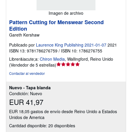
Imagen de archivo
Pattern Cutting for Menswear Second
Edition
Gareth Kershaw
Publicado por
Laurence King Publishing 2021-01-07
2021
ISBN 13: 9781786276759 / ISBN 10: 1786276755
Librer&iacute;a:
Chiron Media
,
Wallingford, Reino Unido
Calificación
(
Vendedor de 5 estrellas
)
del
Contactar al vendedor
vendedor:
5
Nuevo - Tapa blanda
de
Condición: Nuevo
5
EUR 41,97
estrellas
EUR 18,05 gastos de envío desde Reino Unido a Estados
Unidos de America
Cantidad disponible: 20 disponibles