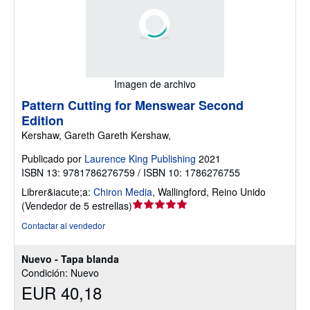
Imagen de archivo
Pattern Cutting for Menswear Second
Edition
Kershaw, Gareth Gareth Kershaw,
Publicado por
Laurence King Publishing
2021
ISBN 13: 9781786276759 / ISBN 10: 1786276755
Librer&iacute;a:
Chiron Media
,
Wallingford, Reino Unido
Calificación
(
Vendedor de 5 estrellas
)
del
Contactar al vendedor
vendedor:
5
Nuevo - Tapa blanda
de
Condición: Nuevo
5
EUR 40,18
estrellas