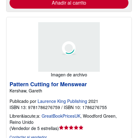
Añadir al carrito
Imagen de archivo
Pattern Cutting for Menswear
Kershaw, Gareth
Publicado por
Laurence King Publishing
2021
ISBN 13: 9781786276759 / ISBN 10: 1786276755
Librer&iacute;a:
GreatBookPricesUK
,
Woodford Green,
Reino Unido
Calificación
(
Vendedor de 5 estrellas
)
del
Contactar al vendedor