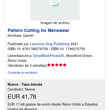
Imagen de archivo
Pattern Cutting for Menswear
Kershaw, Gareth
Publicado por
Laurence King Publishing
2021
ISBN 13: 9781786276759 / ISBN 10: 1786276755
Librer&iacute;a:
GreatBookPricesUK
,
Woodford Green,
Reino Unido
Calificación
(
Vendedor de 5 estrellas
)
del
Contactar al vendedor
vendedor:
5
Nuevo - Tapa blanda
de
Condición: Nuevo
5
EUR 41,78
estrellas
EUR 17,48 gastos de envío desde Reino Unido a Estados
Unidos de America