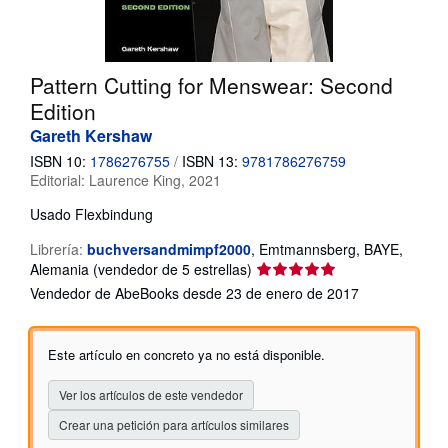
CERRAR
Pattern Cutting for Menswear: Second
Edition
Gareth Kershaw
ISBN 10:
1786276755
/
ISBN 13:
9781786276759
Editorial:
Laurence King, 2021
Usado
Flexbindung
Librería:
buchversandmimpf2000
,
Emtmannsberg, BAYE,
Calificación
Alemania
(vendedor de 5 estrellas)
del
Vendedor de AbeBooks desde 23 de enero de 2017
vendedor:
5
de
Este artículo en concreto ya no está disponible.
5
estrellas
Ver los artículos de este vendedor
Crear una petición para artículos similares