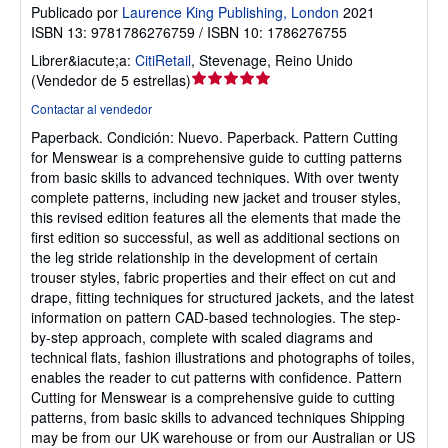
Publicado por
Laurence King Publishing, London
2021
ISBN 13: 9781786276759 / ISBN 10: 1786276755
Librer&iacute;a:
CitiRetail
,
Stevenage, Reino Unido
Calificación
(
Vendedor de 5 estrellas
)
del
Contactar al vendedor
vendedor:
Paperback.
Condición: Nuevo.
Paperback. Pattern Cutting
5
for Menswear is a comprehensive guide to cutting patterns
de
from basic skills to advanced techniques. With over twenty
5
complete patterns, including new jacket and trouser styles,
estrellas
this revised edition features all the elements that made the
first edition so successful, as well as additional sections on
the leg stride relationship in the development of certain
trouser styles, fabric properties and their effect on cut and
drape, fitting techniques for structured jackets, and the latest
information on pattern CAD-based technologies. The step-
by-step approach, complete with scaled diagrams and
technical flats, fashion illustrations and photographs of toiles,
enables the reader to cut patterns with confidence. Pattern
Cutting for Menswear is a comprehensive guide to cutting
patterns, from basic skills to advanced techniques Shipping
may be from our UK warehouse or from our Australian or US