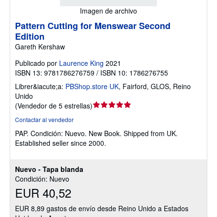
Imagen de archivo
Pattern Cutting for Menswear Second
Edition
Gareth Kershaw
Publicado por
Laurence King
2021
ISBN 13: 9781786276759 / ISBN 10: 1786276755
Librer&iacute;a:
PBShop.store UK
,
Fairford, GLOS, Reino
Unido
Calificación
(
Vendedor de 5 estrellas
)
del
Contactar al vendedor
vendedor:
PAP.
Condición: Nuevo.
New Book. Shipped from UK.
5
Established seller since 2000.
de
5
estrellas
Nuevo - Tapa blanda
Condición: Nuevo
EUR 40,52
EUR 8,89 gastos de envío desde Reino Unido a Estados