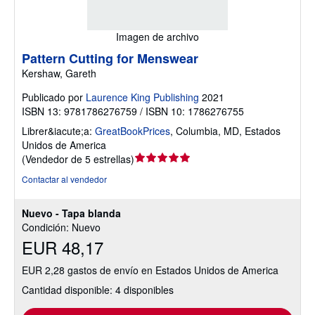
Imagen de archivo
Pattern Cutting for Menswear
Kershaw, Gareth
Publicado por
Laurence King Publishing
2021
ISBN 13: 9781786276759 / ISBN 10: 1786276755
Librer&iacute;a:
GreatBookPrices
,
Columbia, MD, Estados
Unidos de America
Calificación
(
Vendedor de 5 estrellas
)
del
Contactar al vendedor
vendedor:
5
Nuevo - Tapa blanda
de
Condición: Nuevo
5
EUR 48,17
estrellas
EUR 2,28 gastos de envío en Estados Unidos de America
Cantidad disponible: 4 disponibles