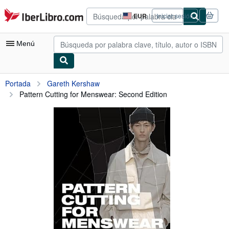
Pasar al contenido principal
IberLibro.com
EUR
Iniciar sesión
Preferencias
de
compra
Menú
del
sitio.
Mi cuenta
Portada
Gareth Kershaw
Pattern Cutting for Menswear: Second Edition
Consultar mis pedidos
Búsqueda avanzada
Colecciones
Libros antiguos
Arte y coleccionismo
Vendedores
Comenzar a vender
Ayuda