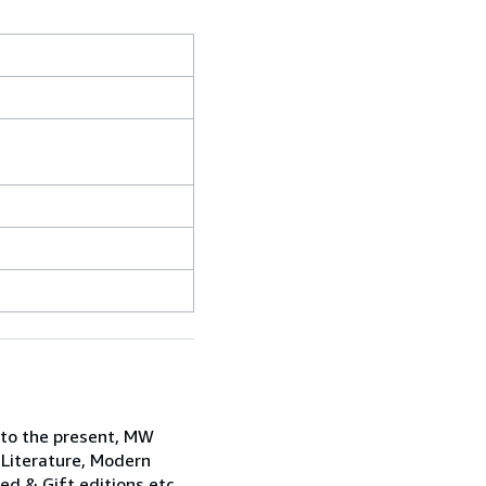
 to the present, MW
 Literature, Modern
ned & Gift editions etc.