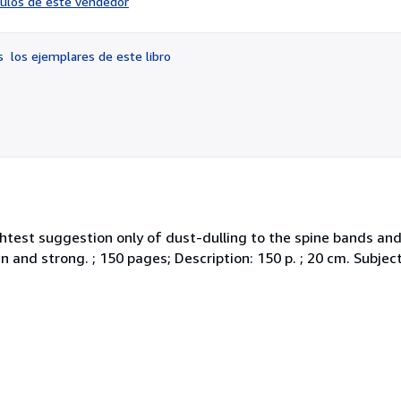
ículos de este vendedor
vendedor:
5
de
os
los ejemplares de este libro
5
estrellas
Slightest suggestion only of dust-dulling to the spine bands a
an and strong. ; 150 pages; Description: 150 p. ; 20 cm. Subjects