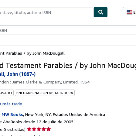
E
P
d
c
ionismo
Vendedores
Comenzar a vender
d
s
t Parables / by John MacDougall
d Testament Parables / by John MacDoug
l, John (1887-)
ndon : James Clarke & Company, Limited, 1934
 USADO
ENCUADERNACIÓN DE TAPA DURA
a más tarde
r
MW Books
,
New York, NY, Estados Unidos de America
e AbeBooks desde 12 de julio de 2005
Calificación
e 5 estrellas)
del