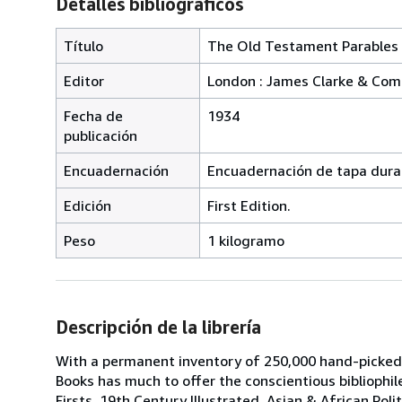
Detalles bibliográficos
Título
The Old Testament Parables 
Editor
London : James Clarke & Com
Fecha de
1934
publicación
Encuadernación
Encuadernación de tapa dura
Edición
First Edition.
Peso
1 kilogramo
Descripción de la librería
With a permanent inventory of 250,000 hand-picked
Books has much to offer the conscientious bibliophil
Firsts, 19th Century Illustrated, Asian & African Poli