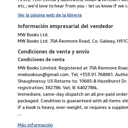
etc.; we'd love to hear from you - let us know if we c
Ver la página web de la librería
Información empresarial del vendedor
MW Books Ltd.
MW Books Ltd. 70A Renmore Road, Co. Galway, H91C
Condiciones de venta y envío
Condiciones de venta
MW Books Limited. Registered at 70A Renmore Road, 
mwbooksus@gmail.com. Tel; +353.91.768981. Author
Shaughnessy. US Returns to; 10685-B Hazelhurst Dr
registration; 382786. Vat; IE 6402786L.
Immediate, same-day dispatch on all pre-paid orders
packaged. Condition is guaranteed with all items shi
If a book is heavy, over-weight, or requires a suppl
...
Más información