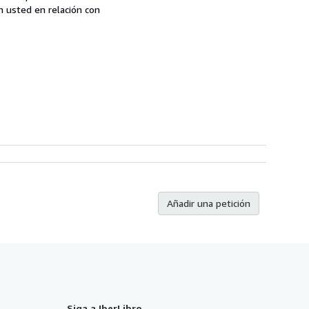
n usted en relación con
Añadir una petición
Siga a IberLibro