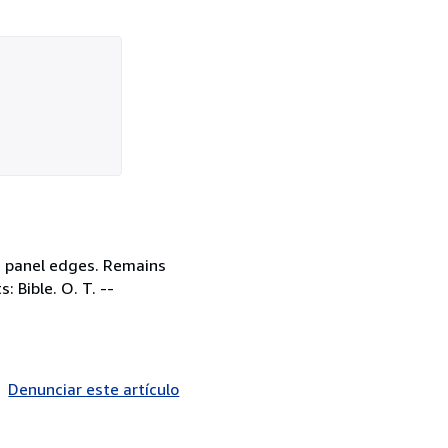
nd panel edges. Remains
: Bible. O. T. --
Denunciar este artículo