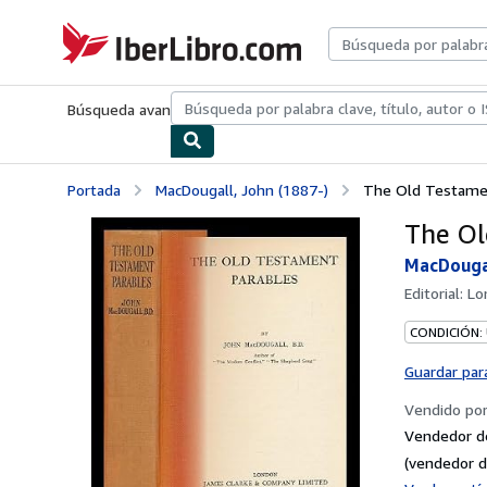
Pasar al contenido principal
IberLibro.com
Búsqueda avanzada
Colecciones
Libros antiguos
Arte y colecc
Portada
MacDougall, John (1887-)
The Old Testamen
The Ol
MacDougal
Editorial:
Lo
CONDICIÓN:
Guardar par
Vendido po
Vendedor d
(vendedor d