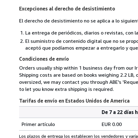
Excepciones al derecho de desistimiento
El derecho de desistimiento no se aplica a lo siguien
La entrega de periódicos, diarios o revistas, con l
El suministro de contenido digital que no se propo
aceptó que podíamos empezar a entregarlo y que n
Condiciones de envío
Orders usually ship within 1 business day from our Ir
Shipping costs are based on books weighing 2.2 LB, or
oversized, we may contact you through ABE's 'Reques
to let you know extra shipping is required.
Tarifas de envío en Estados Unidos de America
De 7 a 22 días 
Cantidad
Tarifas
del
Primer artículo
EUR 0.00
pedido
de
envío
Los plazos de entrega los establecen los vendedores y varían