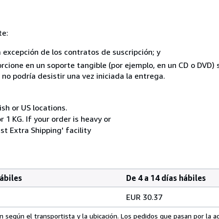
te:
a excepción de los contratos de suscripción; y
rcione en un soporte tangible (por ejemplo, en un CD o DVD) si
o podría desistir una vez iniciada la entrega.
ish or US locations.
 1 KG. If your order is heavy or
t Extra Shipping' facility
hábiles
De 4 a 14 días hábiles
EUR 30.37
 según el transportista y la ubicación. Los pedidos que pasan por la 