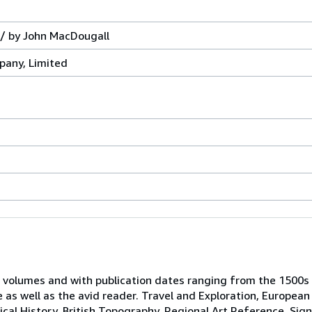
/ by John MacDougall
pany, Limited
 volumes and with publication dates ranging from the 1500s
e as well as the avid reader. Travel and Exploration, European
tical History, British Topography, Regional Art Reference, Sig