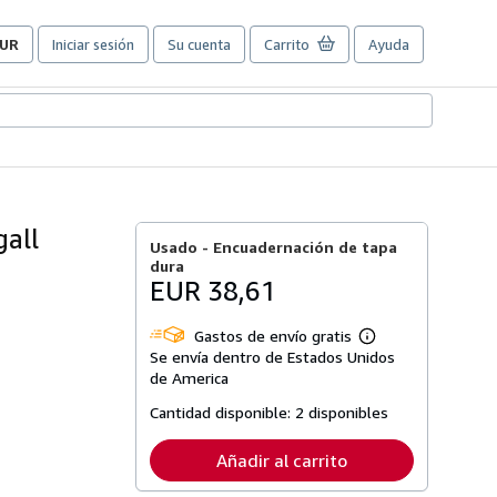
UR
Iniciar sesión
Su cuenta
Carrito
Ayuda
referencias
e
ompra
el
itio.
all
Usado -
Encuadernación de tapa
dura
EUR 38,61
Gastos de envío gratis
Más
Se envía dentro de Estados Unidos
información
sobre
de America
las
tarifas
Cantidad disponible:
2 disponibles
de
envío
Añadir al carrito