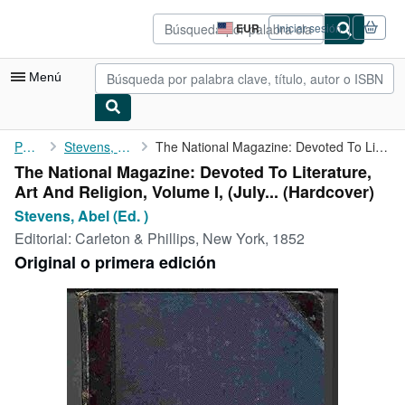
Pasar al contenido principal
IberLibro.com
EUR
Iniciar sesión
Preferencias
de
compra
Menú
del
sitio.
Mi cuenta
Portada
Stevens, Abel (Ed. )
The National Magazine: Devoted To Literature, Art And Religion, ...
The National Magazine: Devoted To Literature,
Consultar mis pedidos
Art And Religion, Volume I, (July... (Hardcover)
Búsqueda avanzada
Stevens, Abel (Ed. )
Editorial:
Carleton & Phillips, New York, 1852
Colecciones
Original o primera edición
Libros antiguos
Arte y coleccionismo
Vendedores
Comenzar a vender
Ayuda