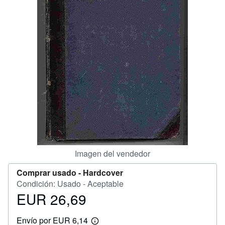
CERRAR
Imagen del vendedor
Comprar usado -
Hardcover
Condición: Usado - Aceptable
EUR 26,69
Precio
EUR
Envío por EUR 6,14
26,69
Más