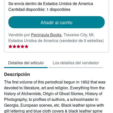
Se envía dentro de Estados Unidos de America
información
sobre
Cantidad disponible: 1 disponibles
las
tarifas
de
Añadir al carrito
envío
Vendido por
Peninsula Books
,
Traverse City, MI,
Calif
Estados Unidos de America
(vendedor de 5 estrellas)
del
vend
5
Detalles del artículo
Los detalles del vendedor
de
5
Descripción
estre
The first volume of this periodical begun in 1852 that was
devoted to literature, art and religion. Everything from the
history of Alchemists, Origin of Ghost Stories, History of
Photography, to proflies of authors, a schoolmaster in
Georgia, European scenes, etc. Black leather spine with
gilt lettering and blue cloth covers & black leather spine