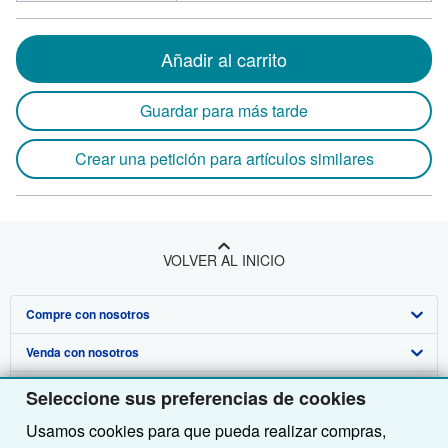
Añadir al carrito
Guardar para más tarde
Crear una petición para artículos similares
VOLVER AL INICIO
Compre con nosotros
Venda con nosotros
Búsqueda avanzada
Sobre nosotros
Colecciones
Comenzar a vender
Seleccione sus preferencias de cookies
Usamos cookies para que pueda realizar compras,
Obtener Ayuda
Mi cuenta
Únase a nuestro programa de afiliados
Sobre IberLibro