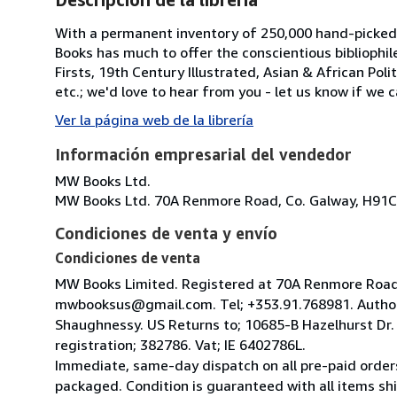
With a permanent inventory of 250,000 hand-picked
Books has much to offer the conscientious bibliophil
Firsts, 19th Century Illustrated, Asian & African Poli
etc.; we'd love to hear from you - let us know if we c
Ver la página web de la librería
Información empresarial del vendedor
MW Books Ltd.
MW Books Ltd. 70A Renmore Road, Co. Galway, H91C
Condiciones de venta y envío
Condiciones de venta
MW Books Limited. Registered at 70A Renmore Road, 
mwbooksus@gmail.com. Tel; +353.91.768981. Author
Shaughnessy. US Returns to; 10685-B Hazelhurst Dr
registration; 382786. Vat; IE 6402786L.
Immediate, same-day dispatch on all pre-paid orders
packaged. Condition is guaranteed with all items shi