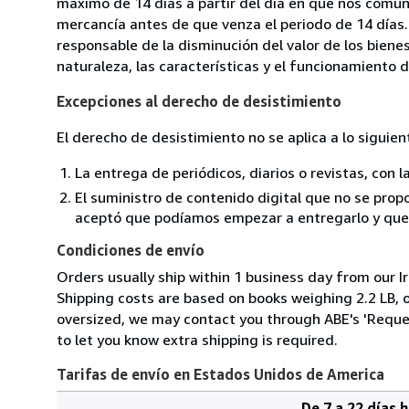
máximo de 14 días a partir del día en que nos comuni
mercancía antes de que venza el periodo de 14 días.
responsable de la disminución del valor de los biene
naturaleza, las características y el funcionamiento d
Excepciones al derecho de desistimiento
El derecho de desistimiento no se aplica a lo siguien
La entrega de periódicos, diarios o revistas, con l
El suministro de contenido digital que no se propo
aceptó que podíamos empezar a entregarlo y que n
Condiciones de envío
Orders usually ship within 1 business day from our Ir
Shipping costs are based on books weighing 2.2 LB, or
oversized, we may contact you through ABE's 'Reques
to let you know extra shipping is required.
Tarifas de envío en Estados Unidos de America
De 7 a 22 días 