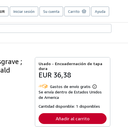
UR
Iniciar sesión
Su cuenta
Carrito
Ayuda
referencias
e
ompra
el
itio.
sgrave ;
Usado -
Encuadernación de tapa
nald
dura
EUR 36,38
Gastos de envío gratis
Más
Se envía dentro de Estados Unidos
información
sobre
de America
las
tarifas
Cantidad disponible:
1 disponibles
de
envío
Añadir al carrito