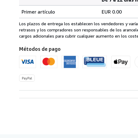
Cantidad
Tarifas
del
Primer artículo
EUR 0.00
pedido
de
envío
Los plazos de entrega los establecen los vendedores y varían
en
retrasos y los compradores son responsables de los arancel
Estados
cargos adicionales para cubrir cualquier aumento en los coste
Unidos
Métodos de pago
de
America
PayPal