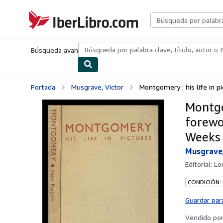
Pasar al contenido principal
IberLibro.com
Búsqueda avanzada
Colecciones
Libros antiguos
Arte y colecc
Portada
Musgrave, Victor
Montgomery : his life in pi
Montgom
forewor
Weeks
Musgrave,
Editorial:
Lo
CONDICIÓN:
Guardar par
Vendido po