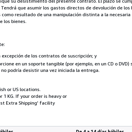
que su desistimiento del presente contrato. El plazo se cump
 Tendrá que asumir los gastos directos de devolución de los 
s como resultado de una manipulación distinta a la necesaria 
e los bienes.
te:
a excepción de los contratos de suscripción; y
rcione en un soporte tangible (por ejemplo, en un CD o DVD) si
o podría desistir una vez iniciada la entrega.
ish or US locations.
 1 KG. If your order is heavy or
t Extra Shipping' facility
hábiles
De 4 a 14 días hábiles