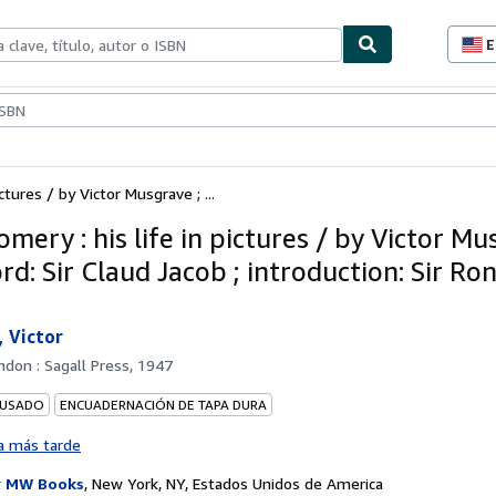
E
P
d
c
ionismo
Vendedores
Comenzar a vender
d
s
ctures / by Victor Musgrave ; ...
ery : his life in pictures / by Victor Mu
d: Sir Claud Jacob ; introduction: Sir Ro
 Victor
ndon : Sagall Press, 1947
 USADO
ENCUADERNACIÓN DE TAPA DURA
a más tarde
r
MW Books
,
New York, NY, Estados Unidos de America