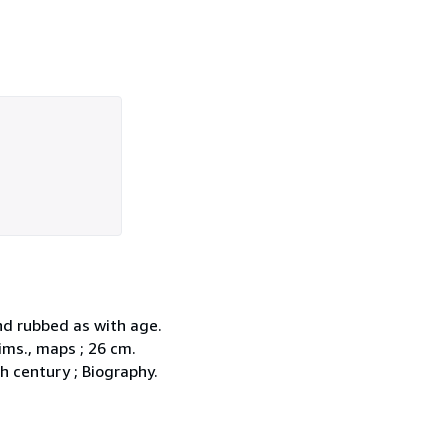
nd rubbed as with age.
sims., maps ; 26 cm.
 century ; Biography.