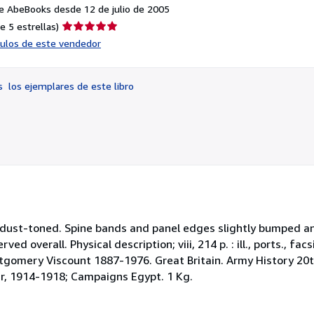
e AbeBooks desde 12 de julio de 2005
Calificación
e 5 estrellas)
del
ículos de este vendedor
vendedor:
5
de
os
los ejemplares de este libro
5
estrellas
ds dust-toned. Spine bands and panel edges slightly bumped a
ed overall. Physical description; viii, 214 p. : ill., ports., fac
omery Viscount 1887-1976. Great Britain. Army History 20th
, 1914-1918; Campaigns Egypt. 1 Kg.