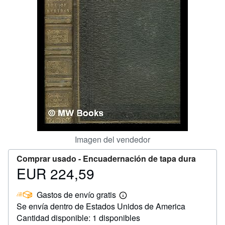
CERRAR
Imagen del vendedor
Comprar usado -
Encuadernación de tapa dura
EUR 224,59
Precio
EUR
Gastos de envío gratis
224,59
Más
Se envía dentro de Estados Unidos de America
información
sobre
Cantidad disponible: 1 disponibles
las