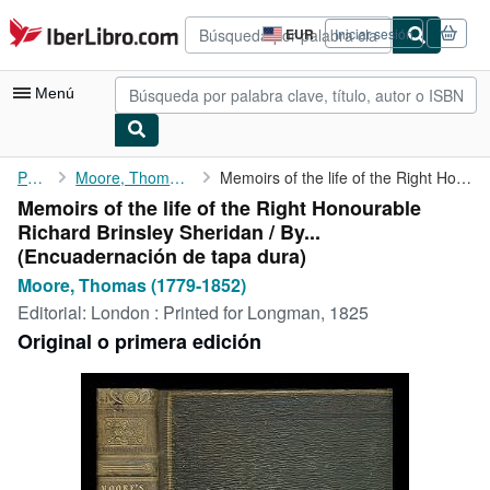
Pasar al contenido principal
IberLibro.com
EUR
Iniciar sesión
Preferencias
de
compra
Menú
del
sitio.
Mi cuenta
Portada
Moore, Thomas (1779-1852)
Memoirs of the life of the Right Honourable Richard Brinsley ...
Memoirs of the life of the Right Honourable
Consultar mis pedidos
Richard Brinsley Sheridan / By...
Búsqueda avanzada
(Encuadernación de tapa dura)
Moore, Thomas (1779-1852)
Colecciones
Editorial:
London : Printed for Longman, 1825
Libros antiguos
Original o primera edición
Arte y coleccionismo
Vendedores
Comenzar a vender
Ayuda