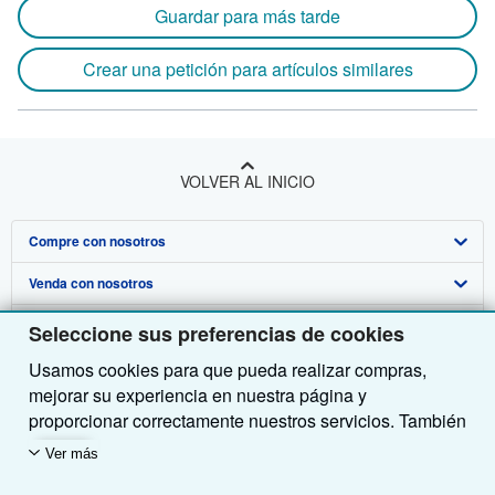
Guardar para más tarde
Crear una petición para artículos similares
VOLVER AL INICIO
Compre con nosotros
Venda con nosotros
Búsqueda avanzada
Sobre nosotros
Colecciones
Comenzar a vender
Seleccione sus preferencias de cookies
Usamos cookies para que pueda realizar compras,
Obtener Ayuda
Mi cuenta
Únase a nuestro programa de afiliados
Sobre IberLibro
mejorar su experiencia en nuestra página y
Otras compañías de AbeBooks
Mis pedidos
Recomiende un vendedor
Medios
Preguntas frecuentes y guías
proporcionar correctamente nuestros servicios. También
utilizamos cookies para comprender el modo en que los
Siga a IberLibro
Ver carrito
Empleo
Atención al Cliente
AbeBooks.com
Ver más
clientes utilizan nuestros servicios (por ejemplo,
Política de Privacidad
AbeBooks.co.uk