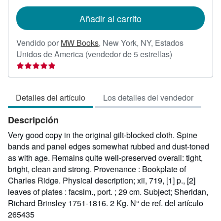
tarifas
de
Añadir al carrito
envío
Vendido por
MW Books
,
New York, NY, Estados
Calificación
Unidos de America
(vendedor de 5 estrellas)
del
vendedor:
5
Detalles del artículo
Los detalles del vendedor
de
5
Descripción
estrellas
Very good copy in the original gilt-blocked cloth. Spine
bands and panel edges somewhat rubbed and dust-toned
as with age. Remains quite well-preserved overall: tight,
bright, clean and strong. Provenance : Bookplate of
Charles Ridge. Physical description; xii, 719, [1] p., [2]
leaves of plates : facsim., port. ; 29 cm. Subject; Sheridan,
Richard Brinsley 1751-1816. 2 Kg.
N° de ref. del artículo
265435