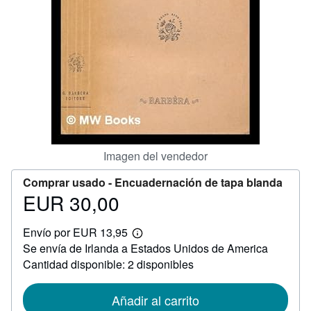
CERRAR
Imagen del vendedor
Comprar usado -
Encuadernación de tapa blanda
EUR 30,00
Precio
EUR
Envío por EUR 13,95
30,00
Más
Se envía de Irlanda a Estados Unidos de America
información
sobre
Cantidad disponible: 2 disponibles
las
tarifas
de
Añadir al carrito
envío