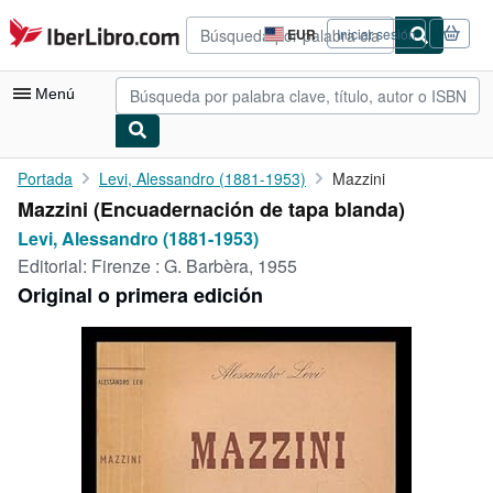
Pasar al contenido principal
IberLibro.com
EUR
Iniciar sesión
Preferencias
de
compra
Menú
del
sitio.
Mi cuenta
Portada
Levi, Alessandro (1881-1953)
Mazzini
Mazzini (Encuadernación de tapa blanda)
Consultar mis pedidos
Levi, Alessandro (1881-1953)
Búsqueda avanzada
Editorial:
Firenze : G. Barbèra, 1955
Original o primera edición
Colecciones
Libros antiguos
Arte y coleccionismo
Vendedores
Comenzar a vender
Ayuda