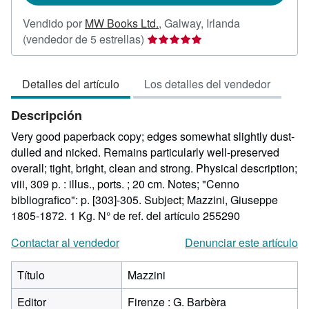
Vendido por
MW Books Ltd.
,
Galway, Irlanda
Calificación
(vendedor de 5 estrellas)
del
vendedor:
Detalles del artículo
Los detalles del vendedor
5
de
Descripción
5
estrellas
Very good paperback copy; edges somewhat slightly dust-
dulled and nicked. Remains particularly well-preserved
overall; tight, bright, clean and strong. Physical description;
viii, 309 p. : illus., ports. ; 20 cm. Notes; "Cenno
bibliografico": p. [303]-305. Subject; Mazzini, Giuseppe
1805-1872. 1 Kg.
N° de ref. del artículo 255290
Contactar al vendedor
Denunciar este artículo
Título
Mazzini
Editor
Firenze : G. Barbèra