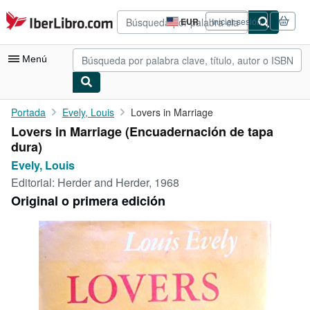
Pasar al contenido principal
IberLibro.com
EUR
Iniciar sesión
Preferencias
de
compra
Menú
del
sitio.
Mi cuenta
Portada
Evely, Louis
Lovers in Marriage
Lovers in Marriage (Encuadernación de tapa
Consultar mis pedidos
dura)
Búsqueda avanzada
Evely, Louis
Editorial:
Herder and Herder, 1968
Colecciones
Original o primera edición
Libros antiguos
Arte y coleccionismo
Vendedores
Comenzar a vender
Ayuda