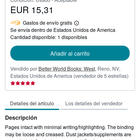
EUR 15,31
Precio
EUR
Gastos de envío gratis
15,31
Más
Se envía dentro de Estados Unidos de America
información
sobre
Cantidad disponible: 1 disponibles
las
tarifas
de
Añadir al carrito
envío
Vendido por
Better World Books: West
,
Reno, NV,
Calif
Estados Unidos de America
(vendedor de 5 estrellas)
del
vend
5
Detalles del artículo
Los detalles del vendedor
de
5
Descripción
estre
Pages intact with minimal writing/highlighting. The binding
may be loose and creased. Dust jackets/supplements are