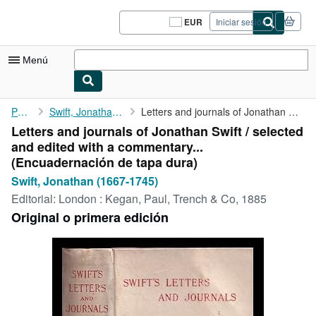
Pasar al contenido principal
IberLibro.com
EUR
Iniciar sesión
Preferencias
de
compra
Menú
del
sitio.
Mi cuenta
Portada
Swift, Jonathan (1667-1745)
Letters and journals of Jonathan Swift / selected and edited ...
Letters and journals of Jonathan Swift / selected
Consultar mis pedidos
and edited with a commentary...
Cerrar sesión
(Encuadernación de tapa dura)
Swift, Jonathan (1667-1745)
Búsqueda avanzada
Editorial:
London : Kegan, Paul, Trench & Co, 1885
Colecciones
Original o primera edición
Libros antiguos
Arte y coleccionismo
Vendedores
Comenzar a vender