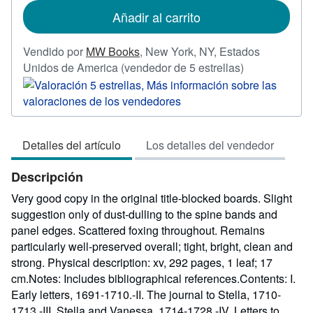
de
Añadir al carrito
envío
Vendido por
MW Books
,
New York, NY, Estados
Calificación
Unidos de America
(vendedor de 5 estrellas)
del
vendedor:
5
de
Detalles del artículo
Los detalles del vendedor
5
estrellas
Descripción
Very good copy in the original title-blocked boards. Slight
suggestion only of dust-dulling to the spine bands and
panel edges. Scattered foxing throughout. Remains
particularly well-preserved overall; tight, bright, clean and
strong. Physical description: xv, 292 pages, 1 leaf; 17
cm.Notes: Includes bibliographical references.Contents: I.
Early letters, 1691-1710.-II. The journal to Stella, 1710-
1713.-III. Stella and Vanessa, 1714-1728.-IV. Letters to