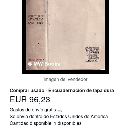
Ayuda
CERRAR
Imagen del vendedor
Comprar usado -
Encuadernación de tapa dura
EUR 96,23
Precio
EUR
Gastos de envío gratis
96,23
Más
Se envía dentro de Estados Unidos de America
información
Cantidad disponible: 1 disponibles
sobre
las
tarifas