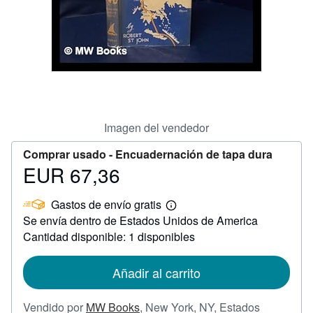
CERRAR
Imagen del vendedor
Comprar usado -
Encuadernación de tapa dura
EUR 67,36
Precio
EUR
Gastos de envío gratis
67,36
Más
Se envía dentro de Estados Unidos de America
información
sobre
Cantidad disponible: 1 disponibles
las
tarifas
de
Añadir al carrito
envío
Vendido por
MW Books
,
New York, NY, Estados