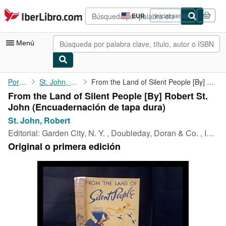
Pasar al contenido principal
IberLibro.com
EUR
Iniciar sesión
Preferencias
de
compra
Menú
del
sitio.
Mi cuenta
Portada
St. John, Robert
From the Land of Silent People [By] Robert St. John
From the Land of Silent People [By] Robert St.
Consultar mis pedidos
John (Encuadernación de tapa dura)
Búsqueda avanzada
St. John, Robert
Editorial:
Garden City, N. Y. , Doubleday, Doran & Co. , Inc, 1942
Colecciones
Original o primera edición
Libros antiguos
Arte y coleccionismo
Vendedores
Comenzar a vender
Ayuda