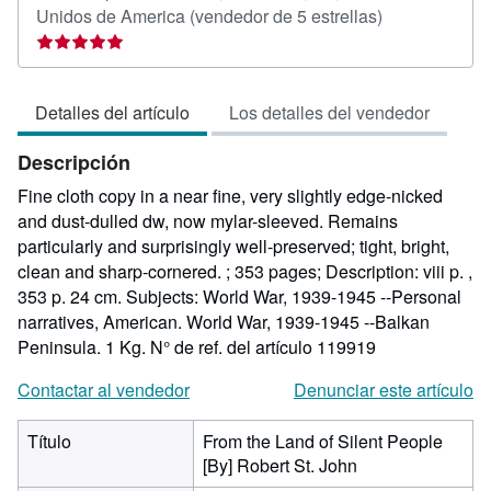
Calificación
Unidos de America
(vendedor de 5 estrellas)
del
vendedor:
5
Detalles del artículo
Los detalles del vendedor
de
5
Descripción
estrellas
Fine cloth copy in a near fine, very slightly edge-nicked
and dust-dulled dw, now mylar-sleeved. Remains
particularly and surprisingly well-preserved; tight, bright,
clean and sharp-cornered. ; 353 pages; Description: viii p. ,
353 p. 24 cm. Subjects: World War, 1939-1945 --Personal
narratives, American. World War, 1939-1945 --Balkan
Peninsula. 1 Kg.
N° de ref. del artículo 119919
Contactar al vendedor
Denunciar este artículo
Título
From the Land of Silent People
[By] Robert St. John