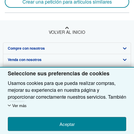
Crear una petición para artículos similares
VOLVER AL INICIO
Compre con nosotros
Venda con nosotros
Búsqueda avanzada
Sobre nosotros
Colecciones
Comenzar a vender
Seleccione sus preferencias de cookies
Usamos cookies para que pueda realizar compras,
Obtener Ayuda
Mi cuenta
Únase a nuestro programa de afiliados
Sobre IberLibro
mejorar su experiencia en nuestra página y
Otras compañías de AbeBooks
Mis pedidos
Recomiende un vendedor
Medios
Preguntas frecuentes y guías
proporcionar correctamente nuestros servicios. También
utilizamos cookies para comprender el modo en que los
Siga a IberLibro
Ver carrito
Empleo
Atención al Cliente
AbeBooks.com
Ver más
clientes utilizan nuestros servicios (por ejemplo,
midiendo las visitas al sitio) y así poder realizar
Política de Privacidad
AbeBooks.co.uk
mejoras. Si está de acuerdo, también utilizaremos
Aceptar
Preferencias de cookies
AbeBooks.de
cookies de terceros para mostrar contenido relevante