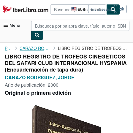
Pasar al contenido principal
IberLibro.com
EUR
Iniciar sesión
Preferencias
de
compra
Menú
del
sitio.
Mi cuenta
Portada
CARAZO RODRIGUEZ, JORGE
LIBRO REGISTRO DE TROFEOS CINEGETICOS DEL SAFARI CLUB ...
LIBRO REGISTRO DE TROFEOS CINEGETICOS
Consultar mis pedidos
DEL SAFARI CLUB INTERNACIONAL HYSPANIA
Búsqueda avanzada
(Encuadernación de tapa dura)
CARAZO RODRIGUEZ, JORGE
Colecciones
Año de publicación:
2000
Libros antiguos
Original o primera edición
Arte y coleccionismo
Vendedores
Comenzar a vender
Ayuda