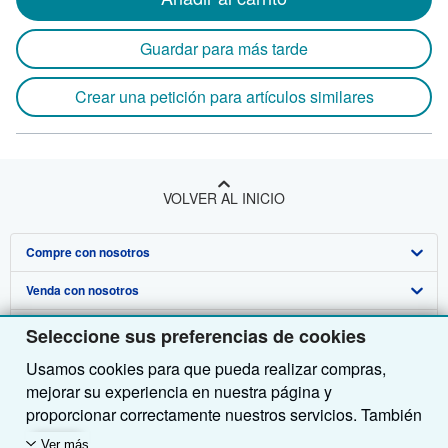
Guardar para más tarde
Crear una petición para artículos similares
VOLVER AL INICIO
Compre con nosotros
Venda con nosotros
Búsqueda avanzada
Sobre nosotros
Colecciones
Comenzar a vender
Seleccione sus preferencias de cookies
Usamos cookies para que pueda realizar compras,
Obtener Ayuda
Mi cuenta
Únase a nuestro programa de afiliados
Sobre IberLibro
mejorar su experiencia en nuestra página y
Otras compañías de AbeBooks
Mis pedidos
Recomiende un vendedor
Medios
Preguntas frecuentes y guías
proporcionar correctamente nuestros servicios. También
utilizamos cookies para comprender el modo en que los
Siga a IberLibro
Ver carrito
Empleo
Atención al Cliente
AbeBooks.com
Ver más