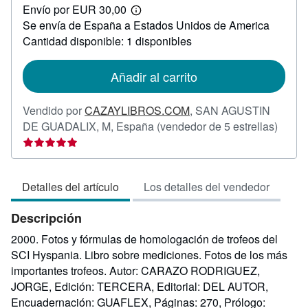
Envío por EUR 30,00
65,00
Más
Se envía de España a Estados Unidos de America
información
sobre
Cantidad disponible: 1 disponibles
las
tarifas
de
Añadir al carrito
envío
Vendido por
CAZAYLIBROS.COM
,
SAN AGUSTIN
Califi
DE GUADALIX, M, España
(vendedor de 5 estrellas)
del
vende
5
Detalles del artículo
Los detalles del vendedor
de
5
Descripción
estrel
2000. Fotos y fórmulas de homologación de trofeos del
SCI Hyspania. Libro sobre mediciones. Fotos de los más
importantes trofeos. Autor: CARAZO RODRIGUEZ,
JORGE, Edición: TERCERA, Editorial: DEL AUTOR,
Encuadernación: GUAFLEX, Páginas: 270, Prólogo: