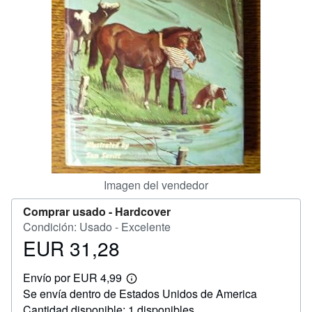
CERRAR
Imagen del vendedor
Comprar usado -
Hardcover
Condición: Usado - Excelente
EUR 31,28
Precio
EUR
Envío por EUR 4,99
31,28
Más
Se envía dentro de Estados Unidos de America
información
sobre
Cantidad disponible: 1 disponibles