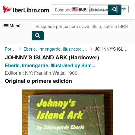
Pasar al contenido principal
IberLibro.com
EUR
Iniciar sesión
Preferencias
de
compra
Menú
del
sitio.
Mi cuenta
Portada
Eberle, Irmengarde, Illustrated by Sam Savitt
JOHNNY'S ISLAND ARK
JOHNNY'S ISLAND ARK (Hardcover)
Consultar mis pedidos
Eberle, Irmengarde, Illustrated by Sam...
Búsqueda avanzada
Editorial:
NY: Franklin Watts, 1960
Original o primera edición
Colecciones
Libros antiguos
Arte y coleccionismo
Vendedores
Comenzar a vender
Ayuda