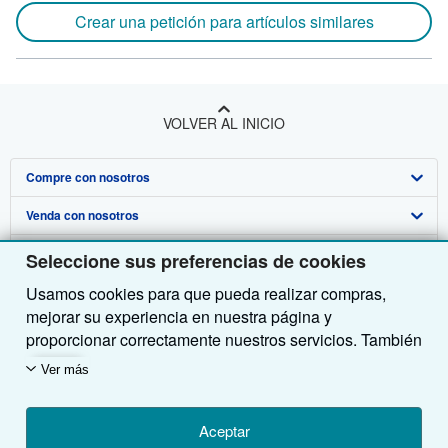
Crear una petición para artículos similares
VOLVER AL INICIO
Compre con nosotros
Venda con nosotros
Búsqueda avanzada
Sobre nosotros
Colecciones
Comenzar a vender
Seleccione sus preferencias de cookies
Usamos cookies para que pueda realizar compras,
Obtener Ayuda
Mi cuenta
Únase a nuestro programa de afiliados
Sobre IberLibro
mejorar su experiencia en nuestra página y
Otras compañías de AbeBooks
Mis pedidos
Recomiende un vendedor
Medios
Preguntas frecuentes y guías
proporcionar correctamente nuestros servicios. También
utilizamos cookies para comprender el modo en que los
Siga a IberLibro
Ver carrito
Empleo
Atención al Cliente
AbeBooks.com
Ver más
clientes utilizan nuestros servicios (por ejemplo,
midiendo las visitas al sitio) y así poder realizar
Política de Privacidad
AbeBooks.co.uk
mejoras. Si está de acuerdo, también utilizaremos
Aceptar
Preferencias de cookies
AbeBooks.de