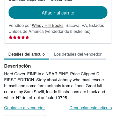
las
tarifas
de
Añadir al carrito
envío
Vendido por
Windy Hill Books
,
Bacova, VA, Estados
Calificación
Unidos de America
(vendedor de 5 estrellas)
del
vendedor:
5
Detalles del artículo
Los detalles del vendedor
de
5
Descripción
estrellas
Hard Cover. FINE in a NEAR FINE, Price Clipped Dj.
FIRST EDITION. Story about Johnny who must rescue
himself and some farm animals from a flood. Great full
color dj by Sam Savitt, inside illustrations are black and
white.
N° de ref. del artículo 13725
Contactar al vendedor
Denunciar este artículo