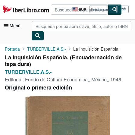
Pasar al contenido principal
IberLibro.com
EUR
Iniciar sesión
Preferencias
de
compra
Menú
del
sitio.
Mi cuenta
Portada
TURBERVILLE,A.S.-
La Inquisición Española.
La Inquisición Española. (Encuadernación de
Consultar mis pedidos
tapa dura)
Cerrar sesión
TURBERVILLE,A.S.-
Editorial:
Fondo de Cultura Económica,, México,, 1948
Búsqueda avanzada
Original o primera edición
Colecciones
Libros antiguos
Arte y coleccionismo
Vendedores
Comenzar a vender