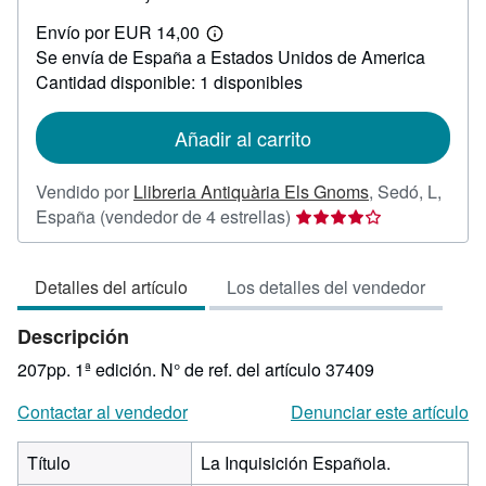
EUR
Envío por EUR 14,00
25,00
Más
Se envía de España a Estados Unidos de America
información
sobre
Cantidad disponible: 1 disponibles
las
tarifas
de
Añadir al carrito
envío
Vendido por
Llibreria Antiquària Els Gnoms
,
Sedó, L,
Calificación
España
(vendedor de 4 estrellas)
del
vendedor:
Detalles del artículo
Los detalles del vendedor
4
de
Descripción
5
estrellas
207pp. 1ª edición.
N° de ref. del artículo 37409
Contactar al vendedor
Denunciar este artículo
Título
La Inquisición Española.