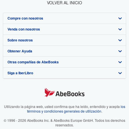
VOLVER AL INICIO
Compre con nosotros
Venda con nosotros
Búsqueda avanzada
Sobre nosotros
Colecciones
Comenzar a vender
Obtener Ayuda
Mi cuenta
Únase a nuestro programa de afiliados
Sobre IberLibro
Otras compañías de AbeBooks
Mis pedidos
Recomiende un vendedor
Medios
Preguntas frecuentes y guías
Siga a IberLibro
Ver carrito
Empleo
Atención al Cliente
AbeBooks.com
Política de Privacidad
AbeBooks.co.uk
Preferencias de cookies
AbeBooks.de
Aviso de cookies
AbeBooks.fr
Utilizando la página web, usted confirma que ha leído, entendido y acepta
los
términos y condiciones generales de utilización
.
Accesibilidad
AbeBooks.it
© 1996 - 2026 AbeBooks Inc. & AbeBooks Europe GmbH. Todos los derechos
reservados.
AbeBooks Aus/NZ