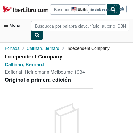
Pasar al contenido principal
IberLibro.com
EUR
Iniciar sesión
Preferencias
de
compra
Menú
del
sitio.
Mi cuenta
Portada
Callinan, Bernard
Independent Company
Independent Company
Consultar mis pedidos
Callinan, Bernard
Búsqueda avanzada
Editorial:
Heinemann Melbourne 1984
Original o primera edición
Colecciones
Libros antiguos
Arte y coleccionismo
Vendedores
Comenzar a vender
Ayuda