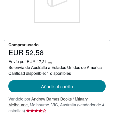
CERRAR
Comprar usado
EUR 52,58
Precio
EUR
Envío por EUR 17,31
52,58
Más
Se envía de Australia a Estados Unidos de America
información
Cantidad disponible: 1 disponibles
sobre
las
tarifas
de
Añadir al carrito
envío
Vendido por
Andrew Barnes Books / Military
Melbourne
,
Melbourne, VIC, Australia
(vendedor de 4
Calificación
estrellas)