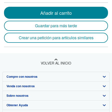
Añadir al carrito
Guardar para más tarde
Crear una petición para artículos similares
VOLVER AL INICIO
Compre con nosotros
Venda con nosotros
Búsqueda avanzada
Sobre nosotros
Colecciones
Comenzar a vender
Obtener Ayuda
Mi cuenta
Únase a nuestro programa de afiliados
Sobre IberLibro