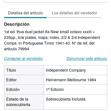
del
vendedor:
Detalles del artículo
Los detalles del vendedor
4
de
Descripción
5
estrellas
1st ed. thus dust jacket As New small octavo xxxiii +
235pp., b/w plates, maps, index, 2/2 & 2/4 Independent
Comps. in Portuguese Timor 1941-43.
N° de ref. del
artículo 79994
Contactar al vendedor
Denunciar este artículo
Título
Independent Company
Editor
Heinemann Melbourne 1984
Edición
1ª Edición
Estado de la
Sobrecubierta Incluida
sobrecubierta