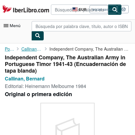
Pasar al contenido principal
IberLibro.com
EUR
Iniciar sesión
Preferencias
de
compra
Menú
del
sitio.
Mi cuenta
Portada
Callinan, Bernard
Independent Company, The Australian Army in Portuguese Timor ...
Independent Company, The Australian Army in
Consultar mis pedidos
Portuguese Timor 1941-43 (Encuadernación de
Búsqueda avanzada
tapa blanda)
Callinan, Bernard
Colecciones
Editorial:
Heinemann Melbourne 1984
Libros antiguos
Original o primera edición
Arte y coleccionismo
Vendedores
Comenzar a vender
Ayuda