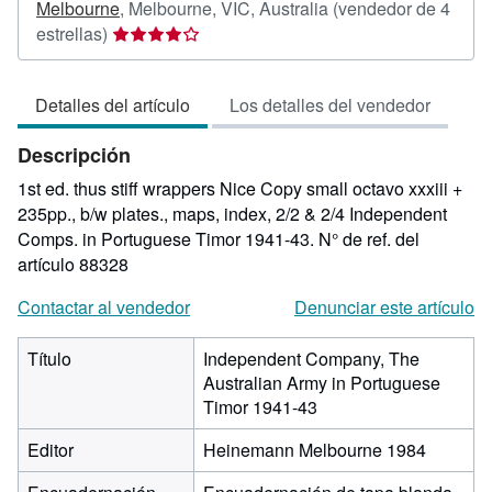
Melbourne
,
Melbourne, VIC, Australia
(vendedor de 4
Calificación
estrellas)
del
vendedor:
Detalles del artículo
Los detalles del vendedor
4
de
Descripción
5
estrellas
1st ed. thus stiff wrappers Nice Copy small octavo xxxiii +
235pp., b/w plates., maps, index, 2/2 & 2/4 Independent
Comps. in Portuguese Timor 1941-43.
N° de ref. del
artículo 88328
Contactar al vendedor
Denunciar este artículo
Título
Independent Company, The
Australian Army in Portuguese
Timor 1941-43
Editor
Heinemann Melbourne 1984