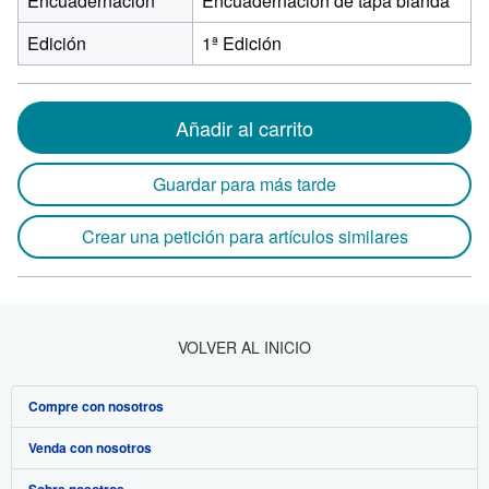
Encuadernación
Encuadernación de tapa blanda
Edición
1ª Edición
Añadir al carrito
Guardar para más tarde
Crear una petición para artículos similares
VOLVER AL INICIO
Compre con nosotros
Venda con nosotros
Búsqueda avanzada