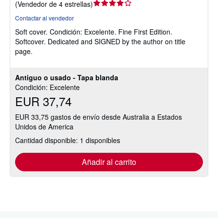
Calificación
(
Vendedor de 4 estrellas
)
del
Contactar al vendedor
vendedor:
Soft cover.
Condición: Excelente.
Fine First Edition.
4
Softcover. Dedicated and SIGNED by the author on title
de
page.
5
estrellas
Antiguo o usado - Tapa blanda
Condición: Excelente
EUR 37,74
EUR 33,75 gastos de envío desde Australia a Estados
Unidos de America
Cantidad disponible: 1 disponibles
Añadir al carrito