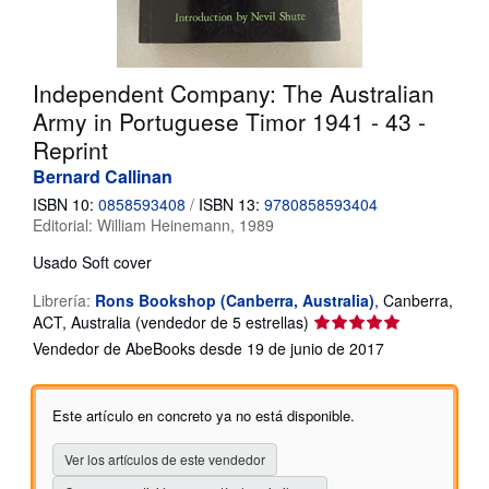
CERRAR
Independent Company: The Australian
Army in Portuguese Timor 1941 - 43 -
Reprint
Bernard Callinan
ISBN 10:
0858593408
/
ISBN 13:
9780858593404
Editorial:
William Heinemann, 1989
Usado
Soft cover
Librería:
Rons Bookshop (Canberra, Australia)
,
Canberra,
Calificación
ACT, Australia
(vendedor de 5 estrellas)
del
Vendedor de AbeBooks desde 19 de junio de 2017
vendedor:
5
de
Este artículo en concreto ya no está disponible.
5
estrellas
Ver los artículos de este vendedor