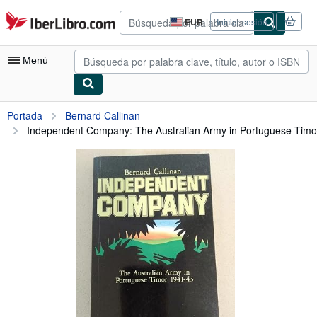
Pasar al contenido principal
IberLibro.com
EUR
Iniciar sesión
Preferencias
de
compra
Menú
del
sitio.
Mi cuenta
Portada
Bernard Callinan
Independent Company: The Australian Army in Portuguese Timor
Consultar mis pedidos
Búsqueda avanzada
Colecciones
Libros antiguos
Arte y coleccionismo
Vendedores
Comenzar a vender
Ayuda